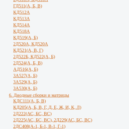
ГД511(А, Б, В)
КД512А
КД513А
КД514А
КД518А
КД519(А, Б)
2Д520А, КД520А
КД521(А, В, Г)
2Д522Б, КД522(А, Б)
2Д524(А, Б, В)
АД516(А, Б)
3А527(А, Б)
3А529(А, Б)
3A530(A, Б)
6. Диодные сборки и матрицы
КДС111(А, Б, B)
КД205(А, Б, В, Г, Д, Е, Ж, И, К, Л)
2Д222(АС, БС, ВС)
2Д225(АС, БС, ВС), 2Д229(АС, БС, ВС)
2ДС408(А-1, Б-1, В-1, Г-1)