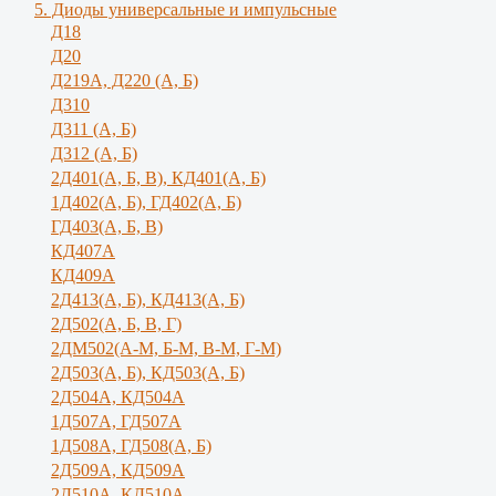
5. Диоды универсальные и импульсные
Д18
Д20
Д219А, Д220 (А, Б)
Д310
Д311 (А, Б)
Д312 (А, Б)
2Д401(А, Б, В), КД401(А, Б)
1Д402(А, Б), ГД402(А, Б)
ГД403(А, Б, В)
КД407А
КД409А
2Д413(А, Б), КД413(А, Б)
2Д502(А, Б, В, Г)
2ДМ502(А-М, Б-М, В-М, Г-М)
2Д503(А, Б), КД503(А, Б)
2Д504А, КД504А
1Д507А, ГД507А
1Д508А, ГД508(А, Б)
2Д509А, КД509А
2Д510А, КД510А