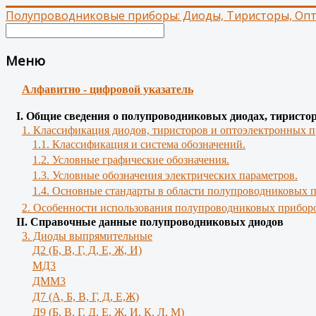
Полупроводниковые приборы: Диоды, Тиристоры, Оп
Меню
Алфавитно - цифровой указатель
І. Общие сведения о полупроводниковых диодах, тиристо
1. Классификация диодов, тиристоров и оптоэлектронных п
1.1. Классификация и система обозначений.
1.2. Условные графические обозначения.
1.3. Условные обозначения электрических параметров.
1.4. Основные стандарты в области полупроводниковых 
2. Особенности использования полупроводниковых приборо
II. Справочные данные полупроводниковых диодов
3. Диоды выпрямительные
Д2 (Б, В, Г, Д, Е, Ж, И)
МД3
ДММ3
Д7 (А, Б, В, Г, Д, Е,Ж)
Д9 (Б, В, Г, Д, Е, Ж, И, К, Л, М)