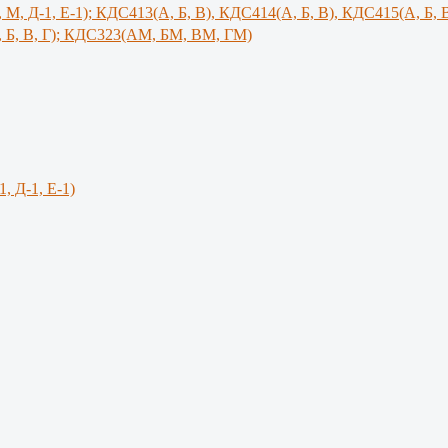
, М, Д-1, Е-1); КДС413(А, Б, В), КДС414(А, Б, В), КДС415(А, Б, 
 Б, В, Г); КДС323(АМ, БМ, ВМ, ГМ)
1, Д-1, Е-1)