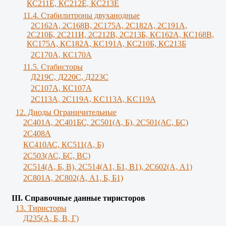
КС211Е, КС212Е, КС213Е
11.4. Стабилитроны двуханодные
2С162А, 2С168В, 2С175А, 2С182А, 2С191А,
2С210Б, 2С211И, 2С212В, 2С213Б, КС162А, КС168В,
КС175А, КС182А, КС191А, КС210Б, КС213Б
2С170А, КС170А
11.5. Стабисторы
Д219С, Д220С, Д223С
2C107A, КС107А
2С113А, 2С119А, KC113A, KC119A
12. Диоды Ограничительные
2С401А, 2С401БС, 2С501(А, Б), 2С501(АС, БС)
2С408А
КС410АС, КС511(А, Б)
2С503(АС, БС, ВС)
2С514(А, Б, В), 2С514(А1, Б1, В1), 2С602(А, А1)
2С801А, 2С802(А, А1, Б, Б1)
III. Справочные данные тиристоров
13. Тиристоры
Д235(А, Б, В, Г)