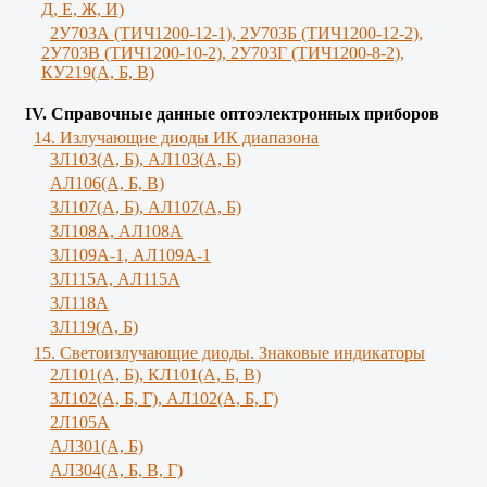
Д, Е, Ж, И)
2У703А (ТИЧ1200-12-1), 2У703Б (ТИЧ1200-12-2),
2У703В (ТИЧ1200-10-2), 2У703Г (ТИЧ1200-8-2),
КУ219(А, Б, В)
IV. Справочные данные оптоэлектронных приборов
14. Излучающие диоды ИК диапазона
3Л103(A, Б), AЛ103(А, Б)
AЛ106(A, Б, В)
3Л107(А, Б), АЛ107(А, Б)
3Л108А, АЛ108А
3Л109А-1, АЛ109А-1
3Л115А, АЛ115А
3Л118А
3Л119(A, Б)
15. Светоизлучающие диоды. Знаковые индикаторы
2Л101(A, Б), КЛ101(А, Б, В)
3Л102(A, Б, Г), АЛ102(А, Б, Г)
2Л105А
АЛ301(А, Б)
AЛ304(А, Б, В, Г)