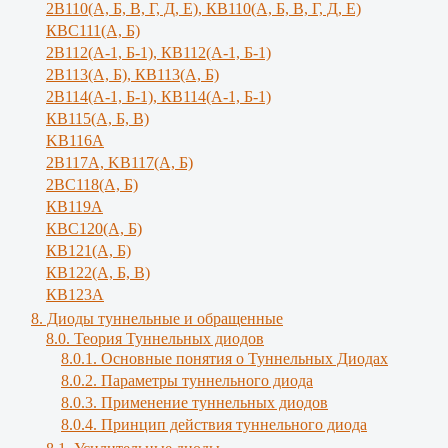
2В110(А, Б, В, Г, Д, Е), КВ110(А, Б, B, Г, Д, E)
КВС111(А, Б)
2В112(А-1, Б-1), КВ112(А-1, Б-1)
2В113(А, Б), КВ113(А, Б)
2В114(А-1, Б-1), КВ114(А-1, Б-1)
КВ115(А, Б, В)
KB116A
2В117А, KB117(A, Б)
2ВС118(А, Б)
КВ119А
КВС120(А, Б)
КВ121(А, Б)
КВ122(А, Б, В)
КВ123А
8. Диоды туннельные и обращенные
8.0. Теория Туннельных диодов
8.0.1. Основные понятия о Туннельных Диодах
8.0.2. Параметры туннельного диода
8.0.3. Применение туннельных диодов
8.0.4. Принцип действия туннельного диода