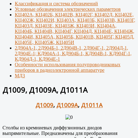
Классификация и система обозначений
Условные обозначения электрических параметров
КЦ402А, КЦ402Б, КЦ402В, КЦ402Г, КЦ402Д, КЦ402Е,
КЦ402Ж, КЦ402И, КЦ403А, КЦ403Б, КЦ403В, КЦ403Г,
КЦ403Д, КЦ403Е, КЦ403Ж, КЦ403И, КЦ404А,
КЦ404Б, КЦ404В, КЦ404Г, КЦ404Д, КЦ404Е, КЦ404Ж,
КЦ404И, КЦ405А, КЦ405Б, КЦ401В, КЦ405Г, КЦ405Д,
КЦ405Е, КЦ405Ж, КЦ405И
2Д904А-1, 2Д904Б-1, 2Д904В-1, 2Д904Г-1, 2Д904Д-1,
2Д904Е-1; КД904А-1, КД904Б-1, КД904В-1, КД904Г-1,
КД904Д-1, КД904Е-1
Особенности использования полупроводниковых
приборов в радиоэлектронной аппаратуре
МД3
Д1009, Д1009А, Д1011А
Д1009
,
Д1009А
,
Д1011А
Столбы из кремниевых диффузионных диодов
выпрямительные. Предназначены для преобразования