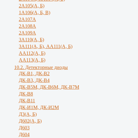
2А105(А, Б)
1А106(А, Б, В)
2А107А
2А108А
2А109А
3А110(А, Б)
3А111(А, Б), АА111(А, Б)
АА112(А, Б)
АА113(А, Б)
10.2. Детекторные диоды
ДК-В1, ДК-В2
ДК-В3, ДК-В4
ДК-В5М, ДК-В6М, ДК-В7М
ДК-В8
ДК-В11
ДК-И1М, ДК-И2М
Д3(А, Б)
Д602(А, Б)
Д603
Д604