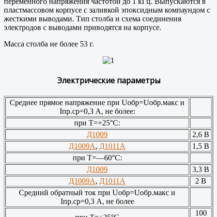
переменного напряжения частотой до 1 кГц. Выпускаются в
пластмассовом корпусе с заливкой эпоксидным компаундом с
жесткими выводами. Тип столба и схема соединения
электродов с выводами приводятся на корпусе.
Масса столба не более 53 г.
Электрические параметры
Среднее прямое напряжение при Uобр=Uобр.макс и
Iпр.ср=0,3 А, не более:
при Т=+25°С:
Д1009
2,6 В
Д1009А
,
Д1011А
1,5 В
при Т=—60°С:
Д1009
3,3 В
Д1009А
,
Д1011А
2 В
Средний обратный ток при Uобр=Uобр.макс и
Iпр.ср=0,3 А, не более
100