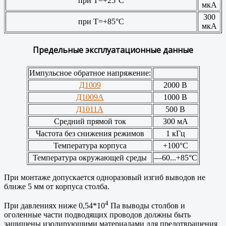
при Т=+25°С
мкА
300
при Т=+85°С
мкА
Предельные эксплуатационные данные
Импульсное обратное напряжение:
Д1009
2000 В
Д1009А
1000 В
Д1011А
500 В
Средний прямой ток
300 мА
Частота без снижения режимов
1 кГц
Температура корпуса
+100°С
Температура окружающей среды
—60...+85°С
При монтаже допускается одноразовый изгиб выводов не
ближе 5 мм от корпуса столба.
4
При давлениях ниже 0,54*10
Па выводы столбов и
оголенные части подводящих проводов должны быть
защищены изолирующими материалами для предотвращения