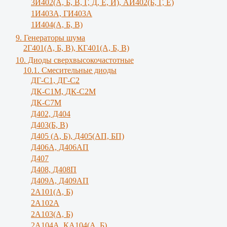
3И402(А, Б, В, Г, Д, Е, И), АИ402(Б, Г, Е)
1И403А, ГИ403А
1И404(А, Б, В)
9. Генераторы шума
2Г401(А, Б, В), КГ401(А, Б, В)
10. Диоды сверхвысокочастотные
10.1. Смесительные диоды
ДГ-С1, ДГ-С2
ДК-С1М, ДК-С2М
ДК-С7М
Д402, Д404
Д403(Б, В)
Д405 (А, Б), Д405(АП, БП)
Д406А, Д406АП
Д407
Д408, Д408П
Д409А, Д409АП
2А101(А, Б)
2А102А
2А103(А, Б)
2А104А, КА104(А, Б)