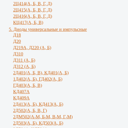
2Ц414(А, Б, В, Г, Д)
2Ц415(А, Б, В, Г, Д)
2Ц416(А, Б, В, Г, Д)
КЦ417(А, Б, В)
5. Диоды универсальные и импульсные
Д18
Д20
Д219А, Д220 (А, Б)
Д310
Д311 (А, Б)
Д312 (А, Б)
2Д401(А, Б, В), КД401(А, Б)
1Д402(А, Б), ГД402(А, Б)
ГД403(А, Б, В)
КД407А
КД409А
2Д413(А, Б), КД413(А, Б)
2Д502(А, Б, В, Г)
2ДМ502(А-М, Б-М, В-М, Г-М)
2Д503(А, Б), КД503(А, Б)