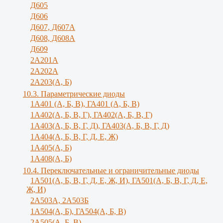
Д605
Д606
Д607, Д607А
Д608, Д608А
Д609
2А201А
2А202А
2А203(А, Б)
10.3. Параметрические диоды
1A401 (А, Б, В), ГА401 (А, Б, В)
1А402(А, Б, В, Г), ГА402(А, Б, В, Г)
1А403(А, Б, В, Г, Д), ГА403(А, Б, В, Г, Д)
1А404(А, Б, В, Г, Д, Е, Ж)
1А405(А, Б)
1А408(А, Б)
10.4. Переключательные и ограничительные диоды
1А501(А, Б, В, Г, Д, E, Ж, И), ГА501(А, Б, В, Г, Д, Е,
Ж, И)
2A503A, 2А503Б
1А504(А, Б), ГА504(А, Б, В)
2А505(А, Б, B)