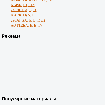
К249К(П1, П2)
249ЛП1(А, Б, В)
К262КП1(А, Б)
295АГ1(А, Б, В, Г, Д)
АОТ122(А, Б, В, Г)
Реклама
Популярные материалы