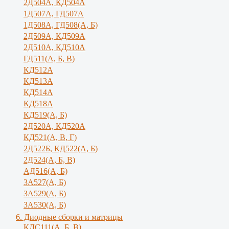
2Д504А, КД504А
1Д507А, ГД507А
1Д508А, ГД508(А, Б)
2Д509А, КД509А
2Д510А, КД510А
ГД511(А, Б, В)
КД512А
КД513А
КД514А
КД518А
КД519(А, Б)
2Д520А, КД520А
КД521(А, В, Г)
2Д522Б, КД522(А, Б)
2Д524(А, Б, В)
АД516(А, Б)
3А527(А, Б)
3А529(А, Б)
3A530(A, Б)
6. Диодные сборки и матрицы
КДС111(А, Б, B)