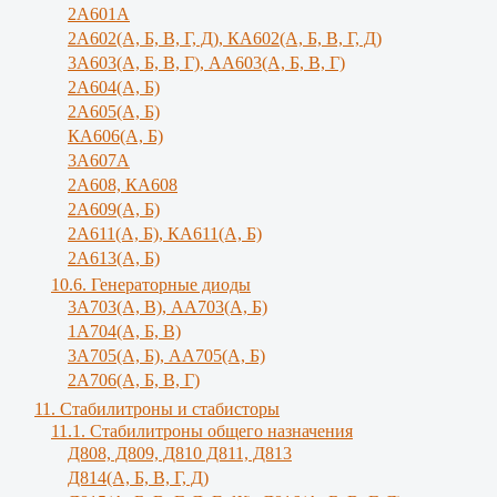
2А601А
2А602(А, Б, В, Г, Д), КА602(А, Б, В, Г, Д)
3A603(A, Б, B, Г), АА603(А, Б, В, Г)
2А604(А, Б)
2А605(А, Б)
КА606(А, Б)
3А607А
2А608, КА608
2А609(А, Б)
2А611(А, Б), КА611(А, Б)
2А613(А, Б)
10.6. Генераторные диоды
3A703(A, B), АА703(А, Б)
1А704(А, Б, В)
3А705(А, Б), АА705(А, Б)
2А706(А, Б, В, Г)
11. Стабилитроны и стабисторы
11.1. Стабилитроны общего назначения
Д808, Д809, Д810 Д811, Д813
Д814(А, Б, В, Г, Д)