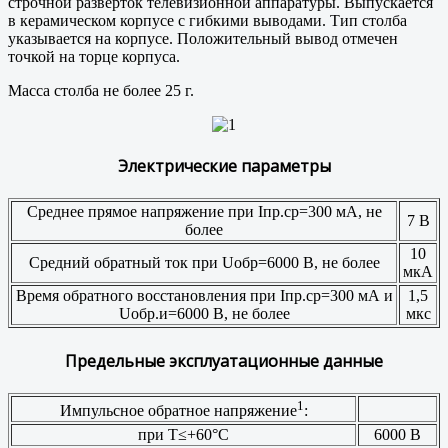
строчной разверток телевизионной аппаратуры. Выпускается
в керамическом корпусе с гибкими выводами. Тип столба
указывается на корпусе. Положительный вывод отмечен
точкой на торце корпуса.
Масса столба не более 25 г.
Электрические параметры
Среднее прямое напряжение при Iпр.ср=300 мА, не
7 В
более
10
Средний обратный ток при Uобр=6000 В, не более
мкА
Время обратного восстановления при Iпр.ср=300 мА и
1,5
Uобр.и=6000 В, не более
мкс
Предельные эксплуатационные данные
1
Импульсное обратное напряжение
:
при Т≤+60°С
6000 В