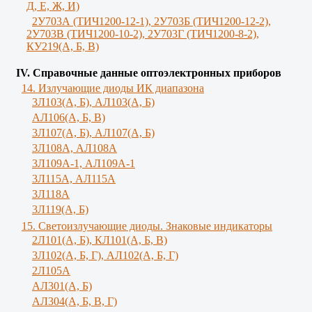
Д, Е, Ж, И)
2У703А (ТИЧ1200-12-1), 2У703Б (ТИЧ1200-12-2),
2У703В (ТИЧ1200-10-2), 2У703Г (ТИЧ1200-8-2),
КУ219(А, Б, В)
IV. Справочные данные оптоэлектронных приборов
14. Излучающие диоды ИК диапазона
3Л103(A, Б), AЛ103(А, Б)
AЛ106(A, Б, В)
3Л107(А, Б), АЛ107(А, Б)
3Л108А, АЛ108А
3Л109А-1, АЛ109А-1
3Л115А, АЛ115А
3Л118А
3Л119(A, Б)
15. Светоизлучающие диоды. Знаковые индикаторы
2Л101(A, Б), КЛ101(А, Б, В)
3Л102(A, Б, Г), АЛ102(А, Б, Г)
2Л105А
АЛ301(А, Б)
AЛ304(А, Б, В, Г)