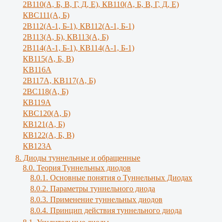
2В110(А, Б, В, Г, Д, Е), КВ110(А, Б, B, Г, Д, E)
КВС111(А, Б)
2В112(А-1, Б-1), КВ112(А-1, Б-1)
2В113(А, Б), КВ113(А, Б)
2В114(А-1, Б-1), КВ114(А-1, Б-1)
КВ115(А, Б, В)
KB116A
2В117А, KB117(A, Б)
2ВС118(А, Б)
КВ119А
КВС120(А, Б)
КВ121(А, Б)
КВ122(А, Б, В)
КВ123А
8. Диоды туннельные и обращенные
8.0. Теория Туннельных диодов
8.0.1. Основные понятия о Туннельных Диодах
8.0.2. Параметры туннельного диода
8.0.3. Применение туннельных диодов
8.0.4. Принцип действия туннельного диода