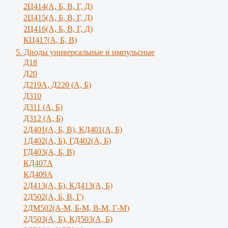
2Ц414(А, Б, В, Г, Д)
2Ц415(А, Б, В, Г, Д)
2Ц416(А, Б, В, Г, Д)
КЦ417(А, Б, В)
5. Диоды универсальные и импульсные
Д18
Д20
Д219А, Д220 (А, Б)
Д310
Д311 (А, Б)
Д312 (А, Б)
2Д401(А, Б, В), КД401(А, Б)
1Д402(А, Б), ГД402(А, Б)
ГД403(А, Б, В)
КД407А
КД409А
2Д413(А, Б), КД413(А, Б)
2Д502(А, Б, В, Г)
2ДМ502(А-М, Б-М, В-М, Г-М)
2Д503(А, Б), КД503(А, Б)