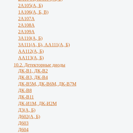
2А105(А, Б)
1А106(А, Б, В)
2А107А
2А108А
2А109А
3А110(А, Б)
3А111(А, Б), АА111(А, Б)
АА112(А, Б)
АА113(А, Б)
10.2. Детекторные диоды
ДК-В1, ДК-В2
ДК-В3, ДК-В4
ДК-В5М, ДК-В6М, ДК-В7М
ДК-В8
ДК-В11
ДК-И1М, ДК-И2М
Д3(А, Б)
Д602(А, Б)
Д603
Д604