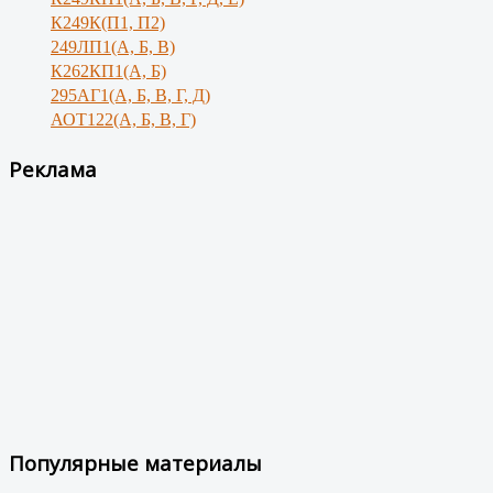
К249К(П1, П2)
249ЛП1(А, Б, В)
К262КП1(А, Б)
295АГ1(А, Б, В, Г, Д)
АОТ122(А, Б, В, Г)
Реклама
Популярные материалы