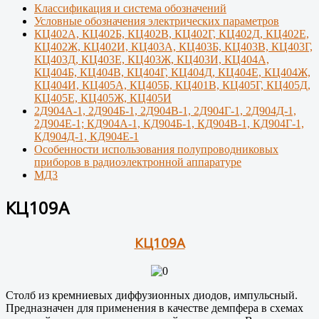
Классификация и система обозначений
Условные обозначения электрических параметров
КЦ402А, КЦ402Б, КЦ402В, КЦ402Г, КЦ402Д, КЦ402Е,
КЦ402Ж, КЦ402И, КЦ403А, КЦ403Б, КЦ403В, КЦ403Г,
КЦ403Д, КЦ403Е, КЦ403Ж, КЦ403И, КЦ404А,
КЦ404Б, КЦ404В, КЦ404Г, КЦ404Д, КЦ404Е, КЦ404Ж,
КЦ404И, КЦ405А, КЦ405Б, КЦ401В, КЦ405Г, КЦ405Д,
КЦ405Е, КЦ405Ж, КЦ405И
2Д904А-1, 2Д904Б-1, 2Д904В-1, 2Д904Г-1, 2Д904Д-1,
2Д904Е-1; КД904А-1, КД904Б-1, КД904В-1, КД904Г-1,
КД904Д-1, КД904Е-1
Особенности использования полупроводниковых
приборов в радиоэлектронной аппаратуре
МД3
КЦ109А
КЦ109А
Столб из кремниевых диффузионных диодов, импульсный.
Предназначен для применения в качестве демпфера в схемах