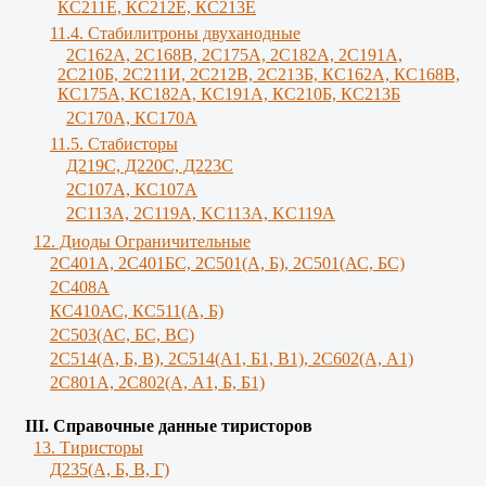
КС211Е, КС212Е, КС213Е
11.4. Стабилитроны двуханодные
2С162А, 2С168В, 2С175А, 2С182А, 2С191А,
2С210Б, 2С211И, 2С212В, 2С213Б, КС162А, КС168В,
КС175А, КС182А, КС191А, КС210Б, КС213Б
2С170А, КС170А
11.5. Стабисторы
Д219С, Д220С, Д223С
2C107A, КС107А
2С113А, 2С119А, KC113A, KC119A
12. Диоды Ограничительные
2С401А, 2С401БС, 2С501(А, Б), 2С501(АС, БС)
2С408А
КС410АС, КС511(А, Б)
2С503(АС, БС, ВС)
2С514(А, Б, В), 2С514(А1, Б1, В1), 2С602(А, А1)
2С801А, 2С802(А, А1, Б, Б1)
III. Справочные данные тиристоров
13. Тиристоры
Д235(А, Б, В, Г)