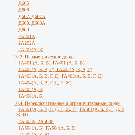
Д605
Д606
Д607, Д607А
Д608, Д608А
Д609
2А201А
2А202А
2А203(А, Б)
10.3. Параметрические диоды
1A401 (А, Б, В), ГА401 (А, Б, В)
1А402(А, Б, В, Г), ГА402(А, Б, В, Г)
1А403(А, Б, В, Г, Д), ГА403(А, Б, В, Г, Д)
1А404(А, Б, В, Г, Д, Е, Ж)
1А405(А, Б)
1А408(А, Б)
10.4. Переключательные и ограничительные диоды
1А501(А, Б, В, Г, Д, E, Ж, И), ГА501(А, Б, В, Г, Д, Е,
Ж, И)
2A503A, 2А503Б
1А504(А, Б), ГА504(А, Б, В)
2А505(А, Б, B)