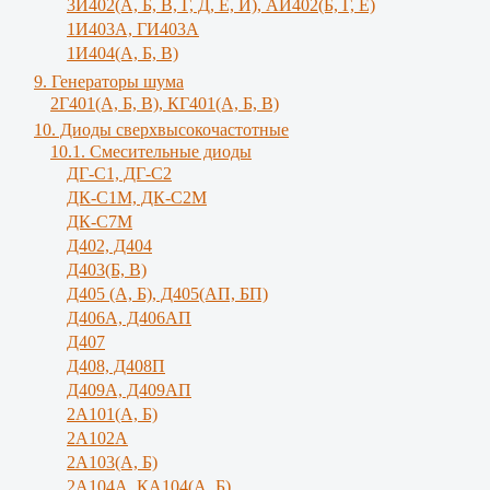
3И402(А, Б, В, Г, Д, Е, И), АИ402(Б, Г, Е)
1И403А, ГИ403А
1И404(А, Б, В)
9. Генераторы шума
2Г401(А, Б, В), КГ401(А, Б, В)
10. Диоды сверхвысокочастотные
10.1. Смесительные диоды
ДГ-С1, ДГ-С2
ДК-С1М, ДК-С2М
ДК-С7М
Д402, Д404
Д403(Б, В)
Д405 (А, Б), Д405(АП, БП)
Д406А, Д406АП
Д407
Д408, Д408П
Д409А, Д409АП
2А101(А, Б)
2А102А
2А103(А, Б)
2А104А, КА104(А, Б)