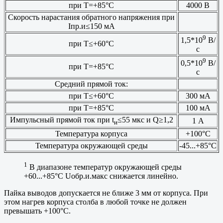
при Т=+85°С
4000 В
Скорость нарастания обратного напряжения при
Iпр.и≤150 мА
9
1,5*10
В/
при Т≤+60°С
с
9
0,5*10
В/
при Т=+85°С
с
Средний прямой ток:
при Т≤+60°С
300 мА
при Т=+85°С
100 мА
Импульсный прямой ток при t
≤55 мкс и Q≥1,2
1 А
и
Температура корпуса
+100°С
Температура окружающей среды
-45...+85°С
1
В диапазоне температур окружающей среды
+60...+85°С Uобр.и.макс снижается линейно.
Пайка выводов допускается не ближе 3 мм от корпуса. При
этом нагрев корпуса столба в любой точке не должен
превышать +100°С.