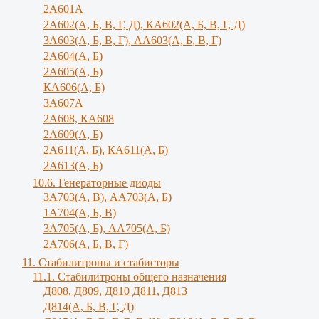
2А601А
2А602(А, Б, В, Г, Д), КА602(А, Б, В, Г, Д)
3A603(A, Б, B, Г), АА603(А, Б, В, Г)
2А604(А, Б)
2А605(А, Б)
КА606(А, Б)
3А607А
2А608, КА608
2А609(А, Б)
2А611(А, Б), КА611(А, Б)
2А613(А, Б)
10.6. Генераторные диоды
3A703(A, B), АА703(А, Б)
1А704(А, Б, В)
3А705(А, Б), АА705(А, Б)
2А706(А, Б, В, Г)
11. Стабилитроны и стабисторы
11.1. Стабилитроны общего назначения
Д808, Д809, Д810 Д811, Д813
Д814(А, Б, В, Г, Д)