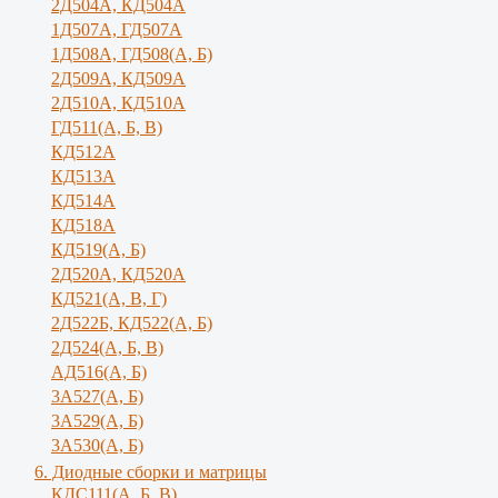
2Д504А, КД504А
1Д507А, ГД507А
1Д508А, ГД508(А, Б)
2Д509А, КД509А
2Д510А, КД510А
ГД511(А, Б, В)
КД512А
КД513А
КД514А
КД518А
КД519(А, Б)
2Д520А, КД520А
КД521(А, В, Г)
2Д522Б, КД522(А, Б)
2Д524(А, Б, В)
АД516(А, Б)
3А527(А, Б)
3А529(А, Б)
3A530(A, Б)
6. Диодные сборки и матрицы
КДС111(А, Б, B)