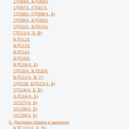
2Д504А, КД504А
1Д507А, ГД507А
1Д508А, ГД508(А, Б)
2Д509А, КД509А
2Д510А, КД510А
ГД511(А, Б, В)
КД512А
КД513А
КД514А
КД518А
КД519(А, Б)
2Д520А, КД520А
КД521(А, В, Г)
2Д522Б, КД522(А, Б)
2Д524(А, Б, В)
АД516(А, Б)
3А527(А, Б)
3А529(А, Б)
3A530(A, Б)
6. Диодные сборки и матрицы
КДС111(А, Б, B)