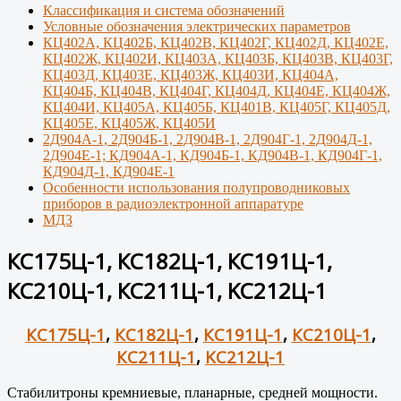
Классификация и система обозначений
Условные обозначения электрических параметров
КЦ402А, КЦ402Б, КЦ402В, КЦ402Г, КЦ402Д, КЦ402Е,
КЦ402Ж, КЦ402И, КЦ403А, КЦ403Б, КЦ403В, КЦ403Г,
КЦ403Д, КЦ403Е, КЦ403Ж, КЦ403И, КЦ404А,
КЦ404Б, КЦ404В, КЦ404Г, КЦ404Д, КЦ404Е, КЦ404Ж,
КЦ404И, КЦ405А, КЦ405Б, КЦ401В, КЦ405Г, КЦ405Д,
КЦ405Е, КЦ405Ж, КЦ405И
2Д904А-1, 2Д904Б-1, 2Д904В-1, 2Д904Г-1, 2Д904Д-1,
2Д904Е-1; КД904А-1, КД904Б-1, КД904В-1, КД904Г-1,
КД904Д-1, КД904Е-1
Особенности использования полупроводниковых
приборов в радиоэлектронной аппаратуре
МД3
КС175Ц-1, КС182Ц-1, КС191Ц-1,
КС210Ц-1, КС211Ц-1, KС212Ц-1
КС175Ц-1
,
КС182Ц-1
,
КС191Ц-1
,
КС210Ц-1
,
КС211Ц-1
,
KС212Ц-1
Стабилитроны кремниевые, планарные, средней мощности.