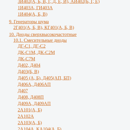
3И402(А, Б, В, Г, Д, Е, И), АИ402(Б, Г, Е)
1И403А, ГИ403А
1И404(А, Б, В)
9. Генераторы шума
2Г401(А, Б, В), КГ401(А, Б, В)
10. Диоды сверхвысокочастотные
10.1. Смесительные диоды
ДГ-С1, ДГ-С2
ДК-С1М, ДК-С2М
ДК-С7М
Д402, Д404
Д403(Б, В)
Д405 (А, Б), Д405(АП, БП)
Д406А, Д406АП
Д407
Д408, Д408П
Д409А, Д409АП
2А101(А, Б)
2А102А
2А103(А, Б)
2А104А, КА104(А, Б)