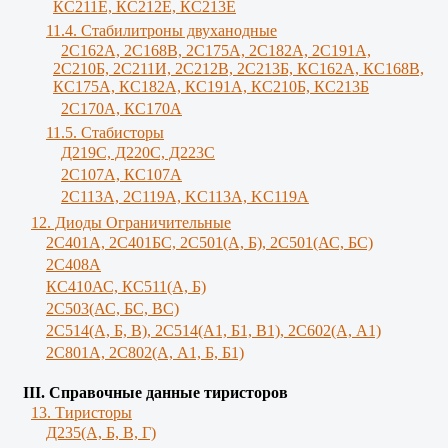
КС211Е, КС212Е, КС213Е
11.4. Стабилитроны двуханодные
2С162А, 2С168В, 2С175А, 2С182А, 2С191А,
2С210Б, 2С211И, 2С212В, 2С213Б, КС162А, КС168В,
КС175А, КС182А, КС191А, КС210Б, КС213Б
2С170А, КС170А
11.5. Стабисторы
Д219С, Д220С, Д223С
2C107A, КС107А
2С113А, 2С119А, KC113A, KC119A
12. Диоды Ограничительные
2С401А, 2С401БС, 2С501(А, Б), 2С501(АС, БС)
2С408А
КС410АС, КС511(А, Б)
2С503(АС, БС, ВС)
2С514(А, Б, В), 2С514(А1, Б1, В1), 2С602(А, А1)
2С801А, 2С802(А, А1, Б, Б1)
III. Справочные данные тиристоров
13. Тиристоры
Д235(А, Б, В, Г)