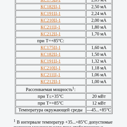
КС182Ц-1
2,50 мА
КС191Ц-1
2,24 мА
КС210Ц-1
2,00 мА
КС211Ц-1
1,80 мА
КС212Ц-1
1,70 мА
при Т=+85°С:
КС175Ц-1
1,60 мА
КС182Ц-1
1,50 мА
КС191Ц-1
1,32 мА
КС210Ц-1
1,18 мА
КС211Ц-1
1,06 мА
КС212Ц-1
1,00 мА
1
Рассеиваемая мощность
:
при Т≤+35°С
20 мВт
при Т=+85°С
12 мВт
Температура окружающей среды
—45...+85°С
1
В интервале температур +35...+85°С допустимые