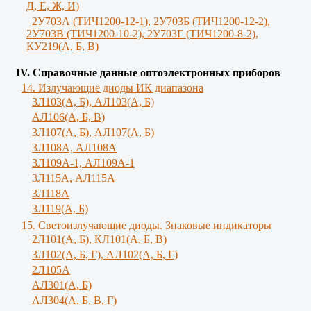
Д, Е, Ж, И)
2У703А (ТИЧ1200-12-1), 2У703Б (ТИЧ1200-12-2),
2У703В (ТИЧ1200-10-2), 2У703Г (ТИЧ1200-8-2),
КУ219(А, Б, В)
IV. Справочные данные оптоэлектронных приборов
14. Излучающие диоды ИК диапазона
3Л103(A, Б), AЛ103(А, Б)
AЛ106(A, Б, В)
3Л107(А, Б), АЛ107(А, Б)
3Л108А, АЛ108А
3Л109А-1, АЛ109А-1
3Л115А, АЛ115А
3Л118А
3Л119(A, Б)
15. Светоизлучающие диоды. Знаковые индикаторы
2Л101(A, Б), КЛ101(А, Б, В)
3Л102(A, Б, Г), АЛ102(А, Б, Г)
2Л105А
АЛ301(А, Б)
AЛ304(А, Б, В, Г)