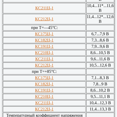
10,4...11*...11,6
КС211Ц-1
В
11,4...12*...12,6
КС212Ц-1
В
при Т=—45°С:
КС175Ц-1
6,7...7,9 В
КС182Ц-1
7,3...8,6 В
КС191Ц-1
7,9...9,6 В
КС210Ц-1
8,6...10,5 В
КС211Ц-1
9,6...11,6 В
КС212Ц-1
10,5...12,6 В
при Т=+85°С:
КС175Ц-1
7,1...8,3 В
КС182Ц-1
7,8...9 В
КС191Ц-1
8,6...10,2 В
КС210Ц-1
9,5...11,1 В
КС211Ц-1
10,4...12,3 В
КС212Ц-1
11,4...13,3 В
Температурный коэффициент напряжения