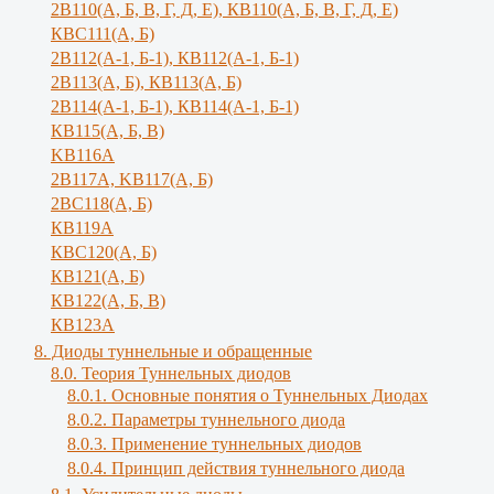
2В110(А, Б, В, Г, Д, Е), КВ110(А, Б, B, Г, Д, E)
КВС111(А, Б)
2В112(А-1, Б-1), КВ112(А-1, Б-1)
2В113(А, Б), КВ113(А, Б)
2В114(А-1, Б-1), КВ114(А-1, Б-1)
КВ115(А, Б, В)
KB116A
2В117А, KB117(A, Б)
2ВС118(А, Б)
КВ119А
КВС120(А, Б)
КВ121(А, Б)
КВ122(А, Б, В)
КВ123А
8. Диоды туннельные и обращенные
8.0. Теория Туннельных диодов
8.0.1. Основные понятия о Туннельных Диодах
8.0.2. Параметры туннельного диода
8.0.3. Применение туннельных диодов
8.0.4. Принцип действия туннельного диода