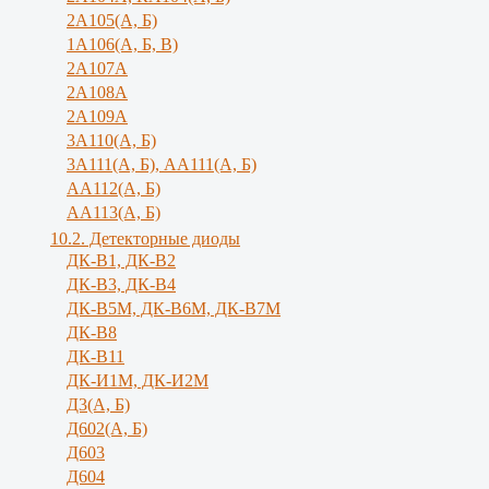
2А105(А, Б)
1А106(А, Б, В)
2А107А
2А108А
2А109А
3А110(А, Б)
3А111(А, Б), АА111(А, Б)
АА112(А, Б)
АА113(А, Б)
10.2. Детекторные диоды
ДК-В1, ДК-В2
ДК-В3, ДК-В4
ДК-В5М, ДК-В6М, ДК-В7М
ДК-В8
ДК-В11
ДК-И1М, ДК-И2М
Д3(А, Б)
Д602(А, Б)
Д603
Д604