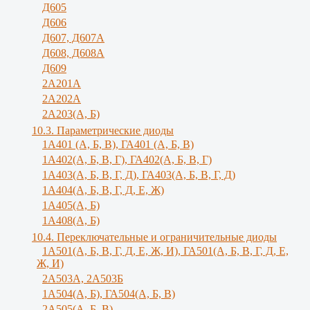
Д605
Д606
Д607, Д607А
Д608, Д608А
Д609
2А201А
2А202А
2А203(А, Б)
10.3. Параметрические диоды
1A401 (А, Б, В), ГА401 (А, Б, В)
1А402(А, Б, В, Г), ГА402(А, Б, В, Г)
1А403(А, Б, В, Г, Д), ГА403(А, Б, В, Г, Д)
1А404(А, Б, В, Г, Д, Е, Ж)
1А405(А, Б)
1А408(А, Б)
10.4. Переключательные и ограничительные диоды
1А501(А, Б, В, Г, Д, E, Ж, И), ГА501(А, Б, В, Г, Д, Е,
Ж, И)
2A503A, 2А503Б
1А504(А, Б), ГА504(А, Б, В)
2А505(А, Б, B)