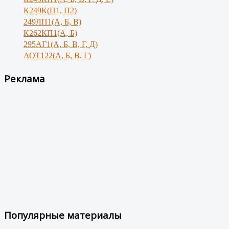
К249К(П1, П2)
249ЛП1(А, Б, В)
К262КП1(А, Б)
295АГ1(А, Б, В, Г, Д)
АОТ122(А, Б, В, Г)
Реклама
Популярные материалы