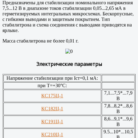
Предназначены для стабилизации номинального напряжения
7,5...12 В в диапазоне токов стабилизации 0,05...2,65 мА в
герметизируемых интегральных микросхемах. Бескорпусные,
с гибкими выводами и защитным покрытием. Тип
стабилитрона и схема соединения с выводами приводятся на
ярлыке.
Масса стабилитрона не более 0,01 г.
Электрические параметры
Напряжение стабилизации при Iст=0,1 мА:
при Т=+30°С:
7,1...7,5*...7,9
КС175Ц-1
В
7,8...8,2*...8,6
КС182Ц-1
В
8,6...9,1*...9,6
КС191Ц-1
В
9.5...10*...10,5
КС210Ц-1
В