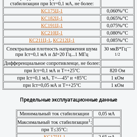
стабилизации при Iст=0,1 мА, не более:
КС175Ц-1
0,060%/°С
КС182Ц-1
0,065%/°С
КС191Ц-1
0,075%/°С
КС210Ц-1
0,080%/°С
КС211Ц-1
,
КС212Ц-1
0,085%/°С
—
Спектральная плотность напряжения шума
30 мкВ*Гц
при Iст=0,1 мА и Δf=20 Гц...1 МГц
1/2
Дифференциальное сопротивленце, не более:
при Iст=0,1 мА и Т=+25°С
820 Ом
при Iст=0,1 мА, Т=—45° и +85°С
1 кОм
при Iст=0,05 мА и Т=+25°С
1 кОм
Предельные эксплуатационные данные
Минимальный ток стабилизации
0,05 мА
1
Максимальный ток стабилизации
:
при Т≤35°С:
КС175Ц-1
2,65 мА