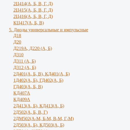
2Ц414(А, Б, В, Г, Д)
2Ц415(А, Б, В, Г, Д)
2Ц416(А, Б, В, Г, Д)
КЦ417(А, Б, В)
5. Диоды универсальные и импульсные
Д18
Д20
Д219А, Д220 (А, Б)
Д310
Д311 (А, Б)
Д312 (А, Б)
2Д401(А, Б, В), КД401(А, Б)
1Д402(А, Б), ГД402(А, Б)
ГД403(А, Б, В)
КД407А
КД409А
2Д413(А, Б), КД413(А, Б)
2Д502(А, Б, В, Г)
2ДМ502(А-М, Б-М, В-М, Г-М)
2Д503(А, Б), КД503(А, Б)