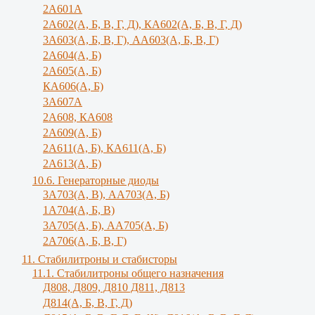
2А601А
2А602(А, Б, В, Г, Д), КА602(А, Б, В, Г, Д)
3A603(A, Б, B, Г), АА603(А, Б, В, Г)
2А604(А, Б)
2А605(А, Б)
КА606(А, Б)
3А607А
2А608, КА608
2А609(А, Б)
2А611(А, Б), КА611(А, Б)
2А613(А, Б)
10.6. Генераторные диоды
3A703(A, B), АА703(А, Б)
1А704(А, Б, В)
3А705(А, Б), АА705(А, Б)
2А706(А, Б, В, Г)
11. Стабилитроны и стабисторы
11.1. Стабилитроны общего назначения
Д808, Д809, Д810 Д811, Д813
Д814(А, Б, В, Г, Д)