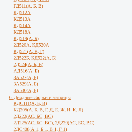
ГД511(А, Б, В)
КД512А
КД513А
КД514А
КД518А
КД519(А, Б)
2Д520А, КД520А
КД521(А, В, Г)
2Д522Б, КД522(А, Б)
2Д524(А, Б, В)
АД516(А, Б)
3А527(А, Б)
3А529(А, Б)
3A530(A, Б)
6. Диодные сборки и матрицы
КДС111(А, Б, B)
КД205(А, Б, В, Г, Д, Е, Ж, И, К, Л)
2Д222(АС, БС, ВС)
2Д225(АС, БС, ВС), 2Д229(АС, БС, ВС)
2ДС408(А-1, Б-1, В-1, Г-1)