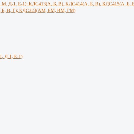
, М, Д-1, Е-1); КДС413(А, Б, В), КДС414(А, Б, В), КДС415(А, Б, 
 Б, В, Г); КДС323(АМ, БМ, ВМ, ГМ)
1, Д-1, Е-1)