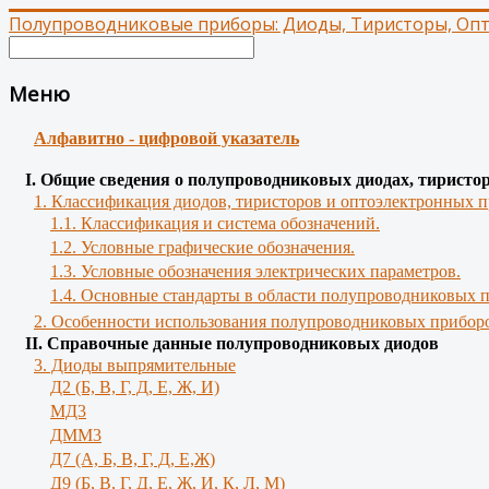
Полупроводниковые приборы: Диоды, Тиристоры, Оп
Меню
Алфавитно - цифровой указатель
І. Общие сведения о полупроводниковых диодах, тиристо
1. Классификация диодов, тиристоров и оптоэлектронных п
1.1. Классификация и система обозначений.
1.2. Условные графические обозначения.
1.3. Условные обозначения электрических параметров.
1.4. Основные стандарты в области полупроводниковых 
2. Особенности использования полупроводниковых приборо
II. Справочные данные полупроводниковых диодов
3. Диоды выпрямительные
Д2 (Б, В, Г, Д, Е, Ж, И)
МД3
ДММ3
Д7 (А, Б, В, Г, Д, Е,Ж)
Д9 (Б, В, Г, Д, Е, Ж, И, К, Л, М)