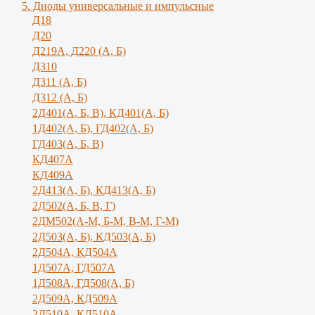
5. Диоды универсальные и импульсные
Д18
Д20
Д219А, Д220 (А, Б)
Д310
Д311 (А, Б)
Д312 (А, Б)
2Д401(А, Б, В), КД401(А, Б)
1Д402(А, Б), ГД402(А, Б)
ГД403(А, Б, В)
КД407А
КД409А
2Д413(А, Б), КД413(А, Б)
2Д502(А, Б, В, Г)
2ДМ502(А-М, Б-М, В-М, Г-М)
2Д503(А, Б), КД503(А, Б)
2Д504А, КД504А
1Д507А, ГД507А
1Д508А, ГД508(А, Б)
2Д509А, КД509А
2Д510А, КД510А