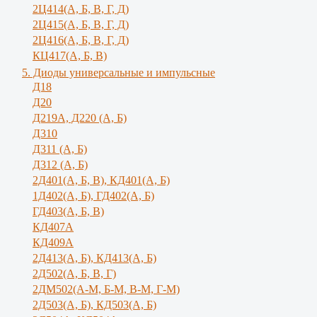
2Ц414(А, Б, В, Г, Д)
2Ц415(А, Б, В, Г, Д)
2Ц416(А, Б, В, Г, Д)
КЦ417(А, Б, В)
5. Диоды универсальные и импульсные
Д18
Д20
Д219А, Д220 (А, Б)
Д310
Д311 (А, Б)
Д312 (А, Б)
2Д401(А, Б, В), КД401(А, Б)
1Д402(А, Б), ГД402(А, Б)
ГД403(А, Б, В)
КД407А
КД409А
2Д413(А, Б), КД413(А, Б)
2Д502(А, Б, В, Г)
2ДМ502(А-М, Б-М, В-М, Г-М)
2Д503(А, Б), КД503(А, Б)