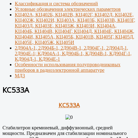
Классификация и система обозначений
Условные обозначения электрических параметров
КЦ402А, КЦ402Б, КЦ402В, КЦ402Г, КЦ402Д, КЦ402Е,
КЦ402Ж, КЦ402И, КЦ403А, КЦ403Б, КЦ403В, КЦ403Г,
КЦ403Д, КЦ403Е, КЦ403Ж, КЦ403И, КЦ404А,
КЦ404Б, КЦ404В, КЦ404Г, КЦ404Д, КЦ404Е, КЦ404Ж,
КЦ404И, КЦ405А, КЦ405Б, КЦ401В, КЦ405Г, КЦ405Д,
КЦ405Е, КЦ405Ж, КЦ405И
2Д904А-1, 2Д904Б-1, 2Д904В-1, 2Д904Г-1, 2Д904Д-1,
2Д904Е-1; КД904А-1, КД904Б-1, КД904В-1, КД904Г-1,
КД904Д-1, КД904Е-1
Особенности использования полупроводниковых
приборов в радиоэлектронной аппаратуре
МД3
КС533А
КС533А
Стабилитрон кремниевый, диффузионный, средней
мощности. Предназначен для стабилизации номинального