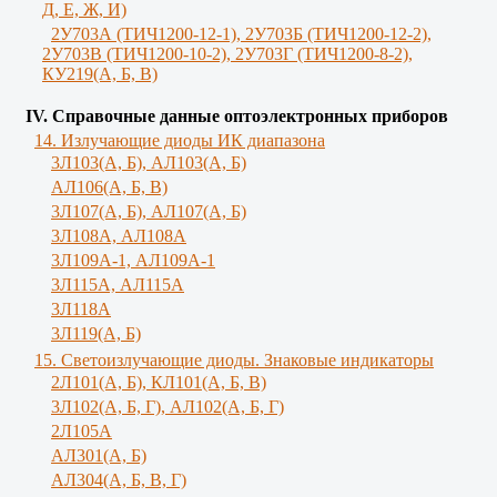
Д, Е, Ж, И)
2У703А (ТИЧ1200-12-1), 2У703Б (ТИЧ1200-12-2),
2У703В (ТИЧ1200-10-2), 2У703Г (ТИЧ1200-8-2),
КУ219(А, Б, В)
IV. Справочные данные оптоэлектронных приборов
14. Излучающие диоды ИК диапазона
3Л103(A, Б), AЛ103(А, Б)
AЛ106(A, Б, В)
3Л107(А, Б), АЛ107(А, Б)
3Л108А, АЛ108А
3Л109А-1, АЛ109А-1
3Л115А, АЛ115А
3Л118А
3Л119(A, Б)
15. Светоизлучающие диоды. Знаковые индикаторы
2Л101(A, Б), КЛ101(А, Б, В)
3Л102(A, Б, Г), АЛ102(А, Б, Г)
2Л105А
АЛ301(А, Б)
AЛ304(А, Б, В, Г)