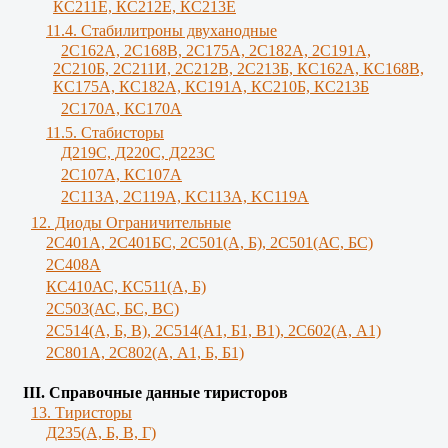
КС211Е, КС212Е, КС213Е
11.4. Стабилитроны двуханодные
2С162А, 2С168В, 2С175А, 2С182А, 2С191А,
2С210Б, 2С211И, 2С212В, 2С213Б, КС162А, КС168В,
КС175А, КС182А, КС191А, КС210Б, КС213Б
2С170А, КС170А
11.5. Стабисторы
Д219С, Д220С, Д223С
2C107A, КС107А
2С113А, 2С119А, KC113A, KC119A
12. Диоды Ограничительные
2С401А, 2С401БС, 2С501(А, Б), 2С501(АС, БС)
2С408А
КС410АС, КС511(А, Б)
2С503(АС, БС, ВС)
2С514(А, Б, В), 2С514(А1, Б1, В1), 2С602(А, А1)
2С801А, 2С802(А, А1, Б, Б1)
III. Справочные данные тиристоров
13. Тиристоры
Д235(А, Б, В, Г)