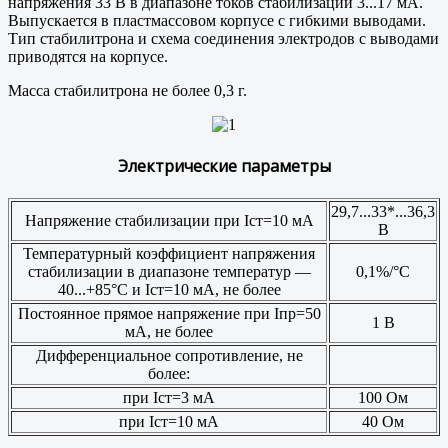
напряжения 33 В в диапазоне токов стабилизации 3...17 мА.
Выпускается в пластмассовом корпусе с гибкими выводами.
Тип стабилитрона и схема соединения электродов с выводами
приводятся на корпусе.
Масса стабилитрона не более 0,3 г.
Электрические параметры
29,7...33*...36,3
Напряжение стабилизации при Iст=10 мА
В
Температурный коэффициент напряжения
стабилизации в диапазоне температур —
0,1%/°С
40...+85°С и Iст=10 мА, не более
Постоянное прямое напряжение при Iпр=50
1 В
мА, не более
Дифференциальное сопротивление, не
более:
при Iст=3 мА
100 Ом
при Iст=10 мА
40 Ом