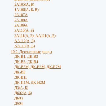
2А105(А, Б)
1А106(А, Б, В)
2А107А
2А108А
2А109А
3А110(А, Б)
3А111(А, Б), АА111(А, Б)
АА112(А, Б)
АА113(А, Б)
10.2. Детекторные диоды
ДК-В1, ДК-В2
ДК-В3, ДК-В4
ДК-В5М, ДК-В6М, ДК-В7М
ДК-В8
ДК-В11
ДК-И1М, ДК-И2М
Д3(А, Б)
Д602(А, Б)
Д603
Д604