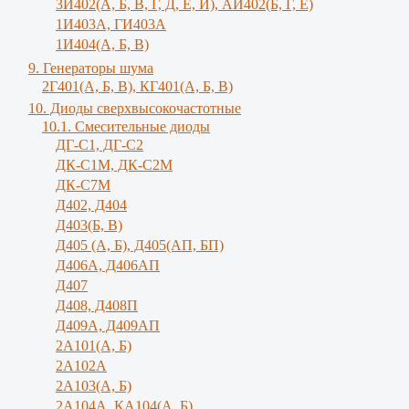
3И402(А, Б, В, Г, Д, Е, И), АИ402(Б, Г, Е)
1И403А, ГИ403А
1И404(А, Б, В)
9. Генераторы шума
2Г401(А, Б, В), КГ401(А, Б, В)
10. Диоды сверхвысокочастотные
10.1. Смесительные диоды
ДГ-С1, ДГ-С2
ДК-С1М, ДК-С2М
ДК-С7М
Д402, Д404
Д403(Б, В)
Д405 (А, Б), Д405(АП, БП)
Д406А, Д406АП
Д407
Д408, Д408П
Д409А, Д409АП
2А101(А, Б)
2А102А
2А103(А, Б)
2А104А, КА104(А, Б)