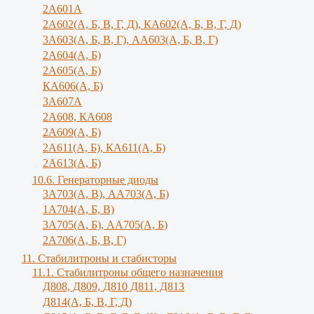
2А601А
2А602(А, Б, В, Г, Д), КА602(А, Б, В, Г, Д)
3A603(A, Б, B, Г), АА603(А, Б, В, Г)
2А604(А, Б)
2А605(А, Б)
КА606(А, Б)
3А607А
2А608, КА608
2А609(А, Б)
2А611(А, Б), КА611(А, Б)
2А613(А, Б)
10.6. Генераторные диоды
3A703(A, B), АА703(А, Б)
1А704(А, Б, В)
3А705(А, Б), АА705(А, Б)
2А706(А, Б, В, Г)
11. Стабилитроны и стабисторы
11.1. Стабилитроны общего назначения
Д808, Д809, Д810 Д811, Д813
Д814(А, Б, В, Г, Д)