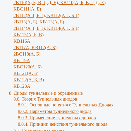
2В110(А, Б, В, Г, Д, Е), КВ110(А, Б, B, Г, Д, E)
КВС111(А, Б)
2В112(А-1, Б-1), КВ112(А-1, Б-1)
2В113(А, Б), КВ113(А, Б)
2В114(А-1, Б-1), КВ114(А-1, Б-1)
КВ115(А, Б, В)
KB116A
2В117А, KB117(A, Б)
2ВС118(А, Б)
КВ119А
КВС120(А, Б)
КВ121(А, Б)
КВ122(А, Б, В)
КВ123А
8. Диоды туннельные и обращенные
8.0. Теория Туннельных диодов
8.0.1. Основные понятия о Туннельных Диодах
8.0.2. Параметры туннельного диода
8.0.3. Применение туннельных диодов
8.0.4. Принцип действия туннельного диода