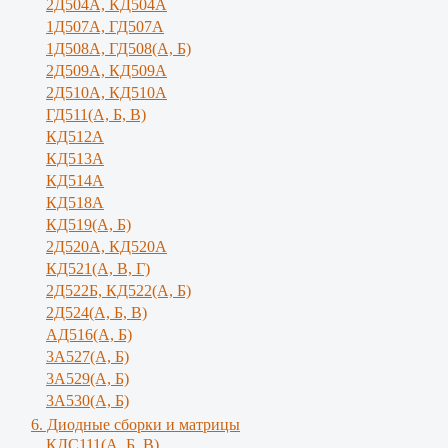
2Д504А, КД504А
1Д507А, ГД507А
1Д508А, ГД508(А, Б)
2Д509А, КД509А
2Д510А, КД510А
ГД511(А, Б, В)
КД512А
КД513А
КД514А
КД518А
КД519(А, Б)
2Д520А, КД520А
КД521(А, В, Г)
2Д522Б, КД522(А, Б)
2Д524(А, Б, В)
АД516(А, Б)
3А527(А, Б)
3А529(А, Б)
3A530(A, Б)
6. Диодные сборки и матрицы
КДС111(А, Б, B)