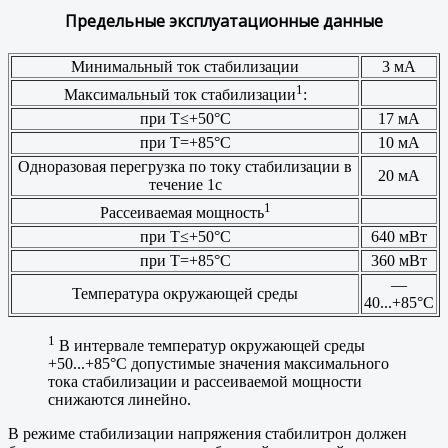
Предельные эксплуатационные данные
Минимальный ток стабилизации
3 мА
1
Максимальный ток стабилизации
:
при Т≤+50°С
17 мА
при Т=+85°С
10 мА
Одноразовая перегрузка по току стабилизации в
20 мА
течение 1с
1
Рассеиваемая мощность
при Т≤+50°С
640 мВт
при Т=+85°С
360 мВт
—
Температура окружающей среды
40...+85°С
1
В интервале температур окружающей среды
+50...+85°С допустимые значения максимального
тока стабилизации и рассеиваемой мощности
снижаются линейно.
В режиме стабилизации напряжения стабилитрон должен