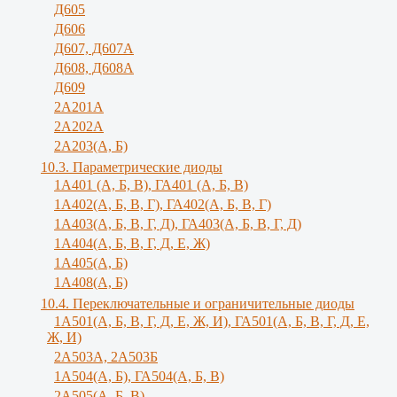
Д605
Д606
Д607, Д607А
Д608, Д608А
Д609
2А201А
2А202А
2А203(А, Б)
10.3. Параметрические диоды
1A401 (А, Б, В), ГА401 (А, Б, В)
1А402(А, Б, В, Г), ГА402(А, Б, В, Г)
1А403(А, Б, В, Г, Д), ГА403(А, Б, В, Г, Д)
1А404(А, Б, В, Г, Д, Е, Ж)
1А405(А, Б)
1А408(А, Б)
10.4. Переключательные и ограничительные диоды
1А501(А, Б, В, Г, Д, E, Ж, И), ГА501(А, Б, В, Г, Д, Е,
Ж, И)
2A503A, 2А503Б
1А504(А, Б), ГА504(А, Б, В)
2А505(А, Б, B)