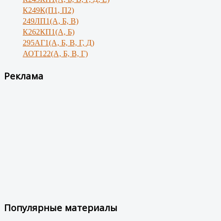
К249К(П1, П2)
249ЛП1(А, Б, В)
К262КП1(А, Б)
295АГ1(А, Б, В, Г, Д)
АОТ122(А, Б, В, Г)
Реклама
Популярные материалы