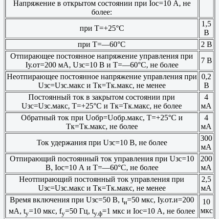
Напряжение в открытом состоянии при Iос=10 А, не
более:
1,5
при Т=+25°С
В
при Т=—60°С
2 В
Отпирающее постоянное напряжение управления при
7 В
Iу.от=200 мА, Uзс=10 В и Т=—60°С, не более
Неотпирающее постоянное напряжение управления при
0,2
Uзс=Uзс.макс и Тк=Тк.макс, не менее
В
Постоянный ток в закрытом состоянии при
4
Uзс=Uзс.макс, Т=+25°С и Тк=Тк.макс, не более
мА
Обратный ток при Uобр=Uобр.макс, Т=+25°С и
4
Тк=Тк.макс, не более
мА
300
Ток удержания при Uзс=10 В, не более
мА
Отпирающий постоянный ток управления при Uзс=10
200
В, Iос=10 А и Т=—60°С, не более
мА
Неотпирающий постоянный ток управления при
2,5
Uзс=Uзс.макс и Тк=Тк.макс, не менее
мА
Время включения при Uзс=50 В, t
=50 мкс, Iу.от.и=200
10
и
мкс
мА, t
=10 мкс, f
=50 Гц, t
=1 мкс и Iос=10 А, не более
у
у
у.ф