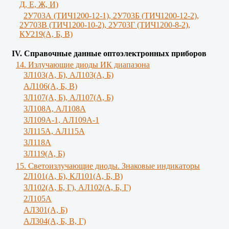
Д, Е, Ж, И)
2У703А (ТИЧ1200-12-1), 2У703Б (ТИЧ1200-12-2),
2У703В (ТИЧ1200-10-2), 2У703Г (ТИЧ1200-8-2),
КУ219(А, Б, В)
IV. Справочные данные оптоэлектронных приборов
14. Излучающие диоды ИК диапазона
3Л103(A, Б), AЛ103(А, Б)
AЛ106(A, Б, В)
3Л107(А, Б), АЛ107(А, Б)
3Л108А, АЛ108А
3Л109А-1, АЛ109А-1
3Л115А, АЛ115А
3Л118А
3Л119(A, Б)
15. Светоизлучающие диоды. Знаковые индикаторы
2Л101(A, Б), КЛ101(А, Б, В)
3Л102(A, Б, Г), АЛ102(А, Б, Г)
2Л105А
АЛ301(А, Б)
AЛ304(А, Б, В, Г)