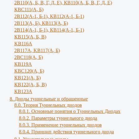
2В110(А, Б, В, Г, Д, Е), КВ110(А, Б, B, Г, Д, E)
КВС111(А, Б)
2В112(А-1, Б-1), КВ112(А-1, Б-1)
2В113(А, Б), КВ113(А, Б)
2В114(А-1, Б-1), КВ114(А-1, Б-1)
КВ115(А, Б, В)
KB116A
2В117А, KB117(A, Б)
2ВС118(А, Б)
КВ119А
КВС120(А, Б)
КВ121(А, Б)
КВ122(А, Б, В)
КВ123А
8. Диоды туннельные и обращенные
8.0. Теория Туннельных диодов
8.0.1. Основные понятия о Туннельных Диодах
8.0.2. Параметры туннельного диода
8.0.3. Применение туннельных диодов
8.0.4. Принцип действия туннельного диода