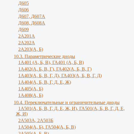
Д605
Д606
Д607, Д607А
Д608, Д608А
Д609
2А201А
2А202А
2А203(А, Б)
10.3. Параметрические диоды
1A401 (А, Б, В), ГА401 (А, Б, В)
1А402(А, Б, В, Г), ГА402(А, Б, В, Г)
1А403(А, Б, В, Г, Д), ГА403(А, Б, В, Г, Д)
1А404(А, Б, В, Г, Д, Е, Ж)
1А405(А, Б)
1А408(А, Б)
10.4. Переключательные и ограничительные диоды
1А501(А, Б, В, Г, Д, E, Ж, И), ГА501(А, Б, В, Г, Д, Е,
Ж, И)
2A503A, 2А503Б
1А504(А, Б), ГА504(А, Б, В)
2А505(А, Б, B)