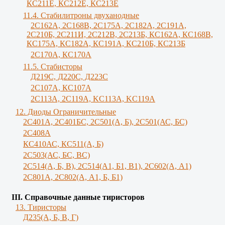
КС211Е, КС212Е, КС213Е
11.4. Стабилитроны двуханодные
2С162А, 2С168В, 2С175А, 2С182А, 2С191А,
2С210Б, 2С211И, 2С212В, 2С213Б, КС162А, КС168В,
КС175А, КС182А, КС191А, КС210Б, КС213Б
2С170А, КС170А
11.5. Стабисторы
Д219С, Д220С, Д223С
2C107A, КС107А
2С113А, 2С119А, KC113A, KC119A
12. Диоды Ограничительные
2С401А, 2С401БС, 2С501(А, Б), 2С501(АС, БС)
2С408А
КС410АС, КС511(А, Б)
2С503(АС, БС, ВС)
2С514(А, Б, В), 2С514(А1, Б1, В1), 2С602(А, А1)
2С801А, 2С802(А, А1, Б, Б1)
III. Справочные данные тиристоров
13. Тиристоры
Д235(А, Б, В, Г)