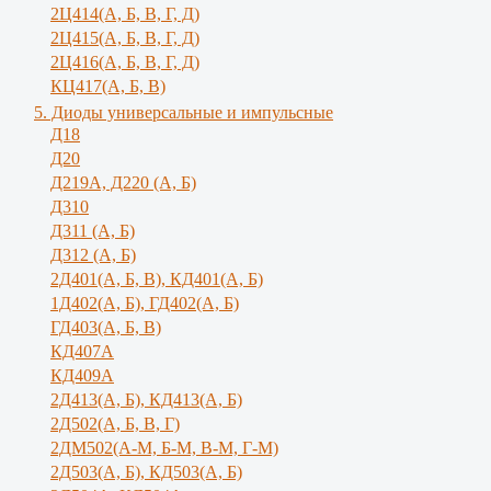
2Ц414(А, Б, В, Г, Д)
2Ц415(А, Б, В, Г, Д)
2Ц416(А, Б, В, Г, Д)
КЦ417(А, Б, В)
5. Диоды универсальные и импульсные
Д18
Д20
Д219А, Д220 (А, Б)
Д310
Д311 (А, Б)
Д312 (А, Б)
2Д401(А, Б, В), КД401(А, Б)
1Д402(А, Б), ГД402(А, Б)
ГД403(А, Б, В)
КД407А
КД409А
2Д413(А, Б), КД413(А, Б)
2Д502(А, Б, В, Г)
2ДМ502(А-М, Б-М, В-М, Г-М)
2Д503(А, Б), КД503(А, Б)