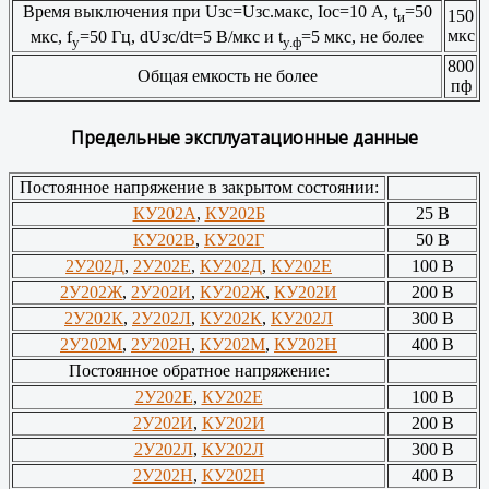
Время выключения при Uзс=Uзс.макс, Iос=10 А, t
=50
150
и
мкс
мкс, f
=50 Гц, dUзс/dt=5 В/мкс и t
=5 мкс, не более
у
у.ф
800
Общая емкость не более
пф
Предельные эксплуатационные данные
Постоянное напряжение в закрытом состоянии:
КУ202А
,
КУ202Б
25 В
КУ202В
,
КУ202Г
50 В
2У202Д
,
2У202Е
,
КУ202Д
,
КУ202Е
100 В
2У202Ж
,
2У202И
,
КУ202Ж
,
КУ202И
200 В
2У202К
,
2У202Л
,
КУ202К
,
КУ202Л
300 В
2У202М
,
2У202Н
,
КУ202М
,
КУ202Н
400 В
Постоянное обратное напряжение:
2У202Е
,
КУ202Е
100 В
2У202И
,
КУ202И
200 В
2У202Л
,
КУ202Л
300 В
2У202Н
,
КУ202Н
400 В