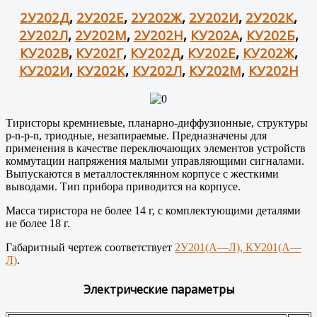
2У202Д
,
2У202Е
,
2У202Ж
,
2У202И
,
2У202К
,
2У202Л
,
2У202М
,
2У202Н
,
КУ202А
,
КУ202Б
,
КУ202В
,
КУ202Г
,
КУ202Д
,
КУ202Е
,
КУ202Ж
,
КУ202И
,
КУ202К
,
КУ202Л
,
КУ202М
,
КУ202Н
Тиристоры кремниевые, планарно-диффузионные, структуры
p-n-p-n, триодные, незапираемые. Предназначены для
применения в качестве переключающих элементов устройств
коммутации напряжения малыми управляющими сигналами.
Выпускаются в металлостеклянном корпусе с жесткими
выводами. Тип прибора приводится на корпусе.
Масса тиристора не более 14 г, с комплектующими деталями
не более 18 г.
Габаритный чертеж соответствует
2У201(А—Л), КУ201(А—
Л)
.
Электрические параметры