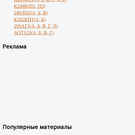
К249К(П1, П2)
249ЛП1(А, Б, В)
К262КП1(А, Б)
295АГ1(А, Б, В, Г, Д)
АОТ122(А, Б, В, Г)
Реклама
Популярные материалы