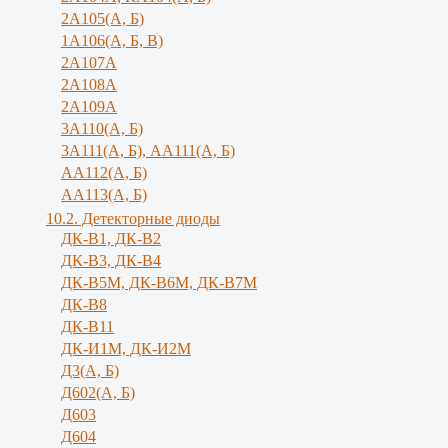
2А105(А, Б)
1А106(А, Б, В)
2А107А
2А108А
2А109А
3А110(А, Б)
3А111(А, Б), АА111(А, Б)
АА112(А, Б)
АА113(А, Б)
10.2. Детекторные диоды
ДК-В1, ДК-В2
ДК-В3, ДК-В4
ДК-В5М, ДК-В6М, ДК-В7М
ДК-В8
ДК-В11
ДК-И1М, ДК-И2М
Д3(А, Б)
Д602(А, Б)
Д603
Д604