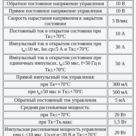
Обратное постоянное напряжение управления
10 В
Прямое постоянное напряжение управления
10 В
Скорость нарастания напряжения в закрытом
5 В/мкс
состоянии
Постоянный ток в открытом состоянии при
10 А
Тк≤+70°С
Импульсный ток в открытом состоянии при
30 А
t
≤10 мс, Iос.ср≤5 А и Тк≤+70°С
и
Импульсный ток в открытом состоянии при
единичных импульсах, t
≤50 мкс, f=50 Гц и
50 А
и
Тк≤+70°С
Прямой импульсный ток управления:
при Тк=+70°С
300 мА
при t
≤50 мкс и Тк≤+70°С
500 мА
и
Обратный постоянный ток управления
5 мА
Средняя рассеиваемая мощность:
при Тк≤+70°С
20 Вт
при Тк=Тк.макс
1,5 Вт
Импульсная рассеиваемая мощность управления
20 Вт
при t
≤10 мкс, Uу.от.и≤20 В и Тк≤+70°С