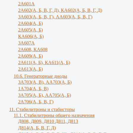
2А601А
2А602(А, Б, В, Г, Д), КА602(А, Б, В, Г, Д)
3A603(A, Б, B, Г), АА603(А, Б, В, Г)
2А604(А, Б)
2А605(А, Б)
КА606(А, Б)
3А607А
2А608, КА608
2А609(А, Б)
2А611(А, Б), КА611(А, Б)
2А613(А, Б)
10.6. Генераторные диоды
3A703(A, B), АА703(А, Б)
1А704(А, Б, В)
3А705(А, Б), АА705(А, Б)
2А706(А, Б, В, Г)
11. Стабилитроны и стабисторы
11.1. Стабилитроны общего назначения
Д808, Д809, Д810 Д811, Д813
Д814(А, Б, В, Г, Д)