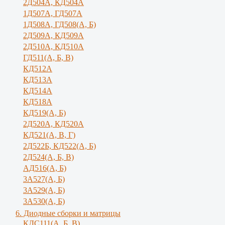
2Д504А, КД504А
1Д507А, ГД507А
1Д508А, ГД508(А, Б)
2Д509А, КД509А
2Д510А, КД510А
ГД511(А, Б, В)
КД512А
КД513А
КД514А
КД518А
КД519(А, Б)
2Д520А, КД520А
КД521(А, В, Г)
2Д522Б, КД522(А, Б)
2Д524(А, Б, В)
АД516(А, Б)
3А527(А, Б)
3А529(А, Б)
3A530(A, Б)
6. Диодные сборки и матрицы
КДС111(А, Б, B)