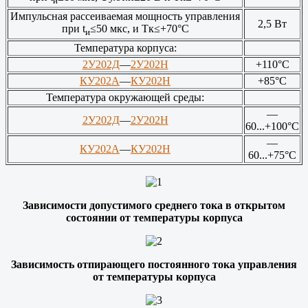
и
Импульсная рассеиваемая мощность управления
2,5 Вт
при t
≤50 мкс, и Тк≤+70°С
и
Температура корпуса:
2У202Д
—
2У202Н
+110°С
КУ202А
—
КУ202Н
+85°С
Температура окружающей среды:
—
2У202Д
—
2У202Н
60...+100°С
—
КУ202А
—
КУ202Н
60...+75°С
Зависимости допустимого среднего тока в открытом
состоянии от температуры корпуса
Зависимость отпирающего постоянного тока управления
от температуры корпуса