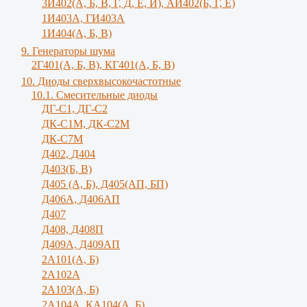
3И402(А, Б, В, Г, Д, Е, И), АИ402(Б, Г, Е)
1И403А, ГИ403А
1И404(А, Б, В)
9. Генераторы шума
2Г401(А, Б, В), КГ401(А, Б, В)
10. Диоды сверхвысокочастотные
10.1. Смесительные диоды
ДГ-С1, ДГ-С2
ДК-С1М, ДК-С2М
ДК-С7М
Д402, Д404
Д403(Б, В)
Д405 (А, Б), Д405(АП, БП)
Д406А, Д406АП
Д407
Д408, Д408П
Д409А, Д409АП
2А101(А, Б)
2А102А
2А103(А, Б)
2А104А, КА104(А, Б)