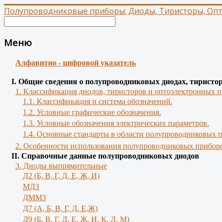
Полупроводниковые приборы: Диоды, Тиристоры, Оп
Меню
Алфавитно - цифровой указатель
І. Общие сведения о полупроводниковых диодах, тиристо
1. Классификация диодов, тиристоров и оптоэлектронных п
1.1. Классификация и система обозначений.
1.2. Условные графические обозначения.
1.3. Условные обозначения электрических параметров.
1.4. Основные стандарты в области полупроводниковых 
2. Особенности использования полупроводниковых приборо
II. Справочные данные полупроводниковых диодов
3. Диоды выпрямительные
Д2 (Б, В, Г, Д, Е, Ж, И)
МД3
ДММ3
Д7 (А, Б, В, Г, Д, Е,Ж)
Д9 (Б, В, Г, Д, Е, Ж, И, К, Л, М)