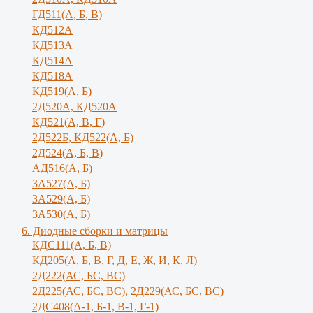
ГД511(А, Б, В)
КД512А
КД513А
КД514А
КД518А
КД519(А, Б)
2Д520А, КД520А
КД521(А, В, Г)
2Д522Б, КД522(А, Б)
2Д524(А, Б, В)
АД516(А, Б)
3А527(А, Б)
3А529(А, Б)
3A530(A, Б)
6. Диодные сборки и матрицы
КДС111(А, Б, B)
КД205(А, Б, В, Г, Д, Е, Ж, И, К, Л)
2Д222(АС, БС, ВС)
2Д225(АС, БС, ВС), 2Д229(АС, БС, ВС)
2ДС408(А-1, Б-1, В-1, Г-1)