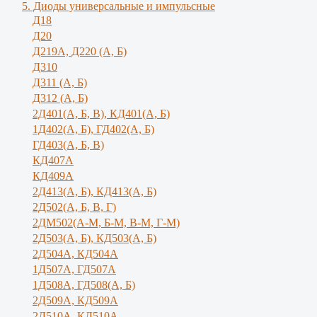
5. Диоды универсальные и импульсные
Д18
Д20
Д219А, Д220 (А, Б)
Д310
Д311 (А, Б)
Д312 (А, Б)
2Д401(А, Б, В), КД401(А, Б)
1Д402(А, Б), ГД402(А, Б)
ГД403(А, Б, В)
КД407А
КД409А
2Д413(А, Б), КД413(А, Б)
2Д502(А, Б, В, Г)
2ДМ502(А-М, Б-М, В-М, Г-М)
2Д503(А, Б), КД503(А, Б)
2Д504А, КД504А
1Д507А, ГД507А
1Д508А, ГД508(А, Б)
2Д509А, КД509А
2Д510А, КД510А