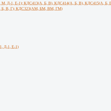
, М, Д-1, Е-1); КДС413(А, Б, В), КДС414(А, Б, В), КДС415(А, Б, 
 Б, В, Г); КДС323(АМ, БМ, ВМ, ГМ)
1, Д-1, Е-1)