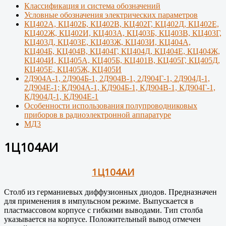
Классификация и система обозначений
Условные обозначения электрических параметров
КЦ402А, КЦ402Б, КЦ402В, КЦ402Г, КЦ402Д, КЦ402Е,
КЦ402Ж, КЦ402И, КЦ403А, КЦ403Б, КЦ403В, КЦ403Г,
КЦ403Д, КЦ403Е, КЦ403Ж, КЦ403И, КЦ404А,
КЦ404Б, КЦ404В, КЦ404Г, КЦ404Д, КЦ404Е, КЦ404Ж,
КЦ404И, КЦ405А, КЦ405Б, КЦ401В, КЦ405Г, КЦ405Д,
КЦ405Е, КЦ405Ж, КЦ405И
2Д904А-1, 2Д904Б-1, 2Д904В-1, 2Д904Г-1, 2Д904Д-1,
2Д904Е-1; КД904А-1, КД904Б-1, КД904В-1, КД904Г-1,
КД904Д-1, КД904Е-1
Особенности использования полупроводниковых
приборов в радиоэлектронной аппаратуре
МД3
1Ц104АИ
1Ц104АИ
Столб из германиевых диффузионных диодов. Предназначен
для применения в импульсном режиме. Выпускается в
пластмассовом корпусе с гибкими выводами. Тип столба
указывается на корпусе. Положительный вывод отмечен