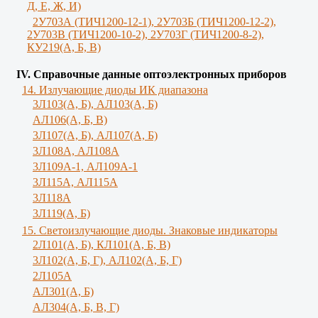
Д, Е, Ж, И)
2У703А (ТИЧ1200-12-1), 2У703Б (ТИЧ1200-12-2),
2У703В (ТИЧ1200-10-2), 2У703Г (ТИЧ1200-8-2),
КУ219(А, Б, В)
IV. Справочные данные оптоэлектронных приборов
14. Излучающие диоды ИК диапазона
3Л103(A, Б), AЛ103(А, Б)
AЛ106(A, Б, В)
3Л107(А, Б), АЛ107(А, Б)
3Л108А, АЛ108А
3Л109А-1, АЛ109А-1
3Л115А, АЛ115А
3Л118А
3Л119(A, Б)
15. Светоизлучающие диоды. Знаковые индикаторы
2Л101(A, Б), КЛ101(А, Б, В)
3Л102(A, Б, Г), АЛ102(А, Б, Г)
2Л105А
АЛ301(А, Б)
AЛ304(А, Б, В, Г)