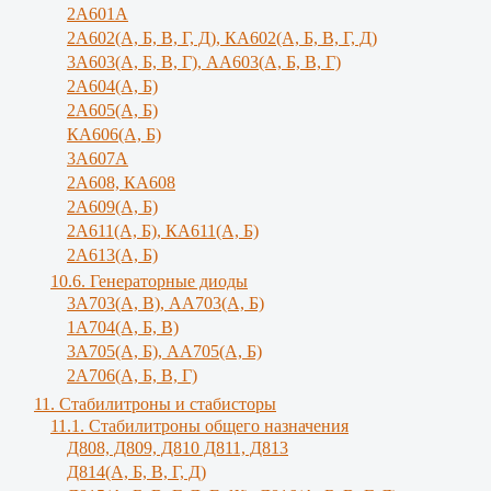
2А601А
2А602(А, Б, В, Г, Д), КА602(А, Б, В, Г, Д)
3A603(A, Б, B, Г), АА603(А, Б, В, Г)
2А604(А, Б)
2А605(А, Б)
КА606(А, Б)
3А607А
2А608, КА608
2А609(А, Б)
2А611(А, Б), КА611(А, Б)
2А613(А, Б)
10.6. Генераторные диоды
3A703(A, B), АА703(А, Б)
1А704(А, Б, В)
3А705(А, Б), АА705(А, Б)
2А706(А, Б, В, Г)
11. Стабилитроны и стабисторы
11.1. Стабилитроны общего назначения
Д808, Д809, Д810 Д811, Д813
Д814(А, Б, В, Г, Д)