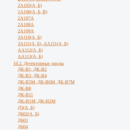
2А105(А, Б)
1А106(А, Б, В)
2А107А
2А108А
2А109А
3А110(А, Б)
3А111(А, Б), АА111(А, Б)
АА112(А, Б)
АА113(А, Б)
10.2. Детекторные диоды
ДК-В1, ДК-В2
ДК-В3, ДК-В4
ДК-В5М, ДК-В6М, ДК-В7М
ДК-В8
ДК-В11
ДК-И1М, ДК-И2М
Д3(А, Б)
Д602(А, Б)
Д603
Д604