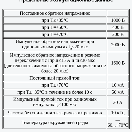
Постоянное обратное напряжение:
при Т≤+35°С
1000 В
при Т=+50°С
400 В
при Т=+70°С
200 В
Импульсное обратное напряжение при
2000 В
одиночных импульсах t
≤20 мкс
и
Импульсное обратное напряжение в режиме
переключения с Iпр.и≤15 А и tи≤30 мкс
1600 В
(длительность импульса обратного напряжения не
более 20 мкс)
Постоянный прямой ток:
при Т≤+70°С
10 мА
при Т≤+35°С в течение не более 10 с
50 мА
Импульсный прямой ток при одиночных
20 А
импульсах t
≤100 мкс
и
Частота без снижения электрических режимов
10 кГц
—
Температура окружающей среды
60...+70°С