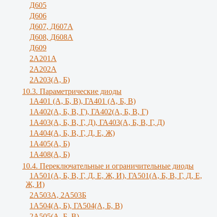
Д605
Д606
Д607, Д607А
Д608, Д608А
Д609
2А201А
2А202А
2А203(А, Б)
10.3. Параметрические диоды
1A401 (А, Б, В), ГА401 (А, Б, В)
1А402(А, Б, В, Г), ГА402(А, Б, В, Г)
1А403(А, Б, В, Г, Д), ГА403(А, Б, В, Г, Д)
1А404(А, Б, В, Г, Д, Е, Ж)
1А405(А, Б)
1А408(А, Б)
10.4. Переключательные и ограничительные диоды
1А501(А, Б, В, Г, Д, E, Ж, И), ГА501(А, Б, В, Г, Д, Е,
Ж, И)
2A503A, 2А503Б
1А504(А, Б), ГА504(А, Б, В)
2А505(А, Б, B)