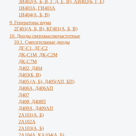
3И402(А, Б, В, Г, Д, Е, И), АИ402(Б, Г, Е)
1И403А, ГИ403А
1И404(А, Б, В)
9. Генераторы шума
2Г401(А, Б, В), КГ401(А, Б, В)
10. Диоды сверхвысокочастотные
10.1. Смесительные диоды
ДГ-С1, ДГ-С2
ДК-С1М, ДК-С2М
ДК-С7М
Д402, Д404
Д403(Б, В)
Д405 (А, Б), Д405(АП, БП)
Д406А, Д406АП
Д407
Д408, Д408П
Д409А, Д409АП
2А101(А, Б)
2А102А
2А103(А, Б)
2А104А, КА104(А, Б)