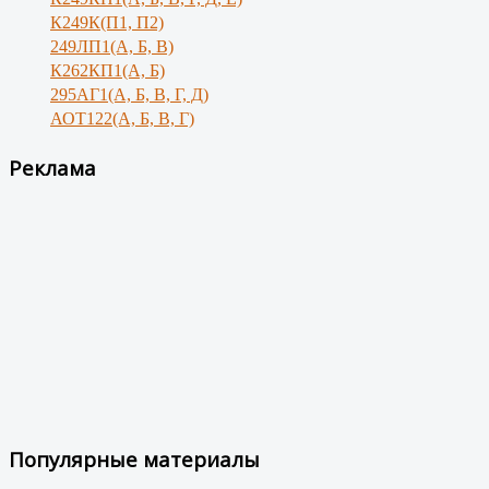
К249К(П1, П2)
249ЛП1(А, Б, В)
К262КП1(А, Б)
295АГ1(А, Б, В, Г, Д)
АОТ122(А, Б, В, Г)
Реклама
Популярные материалы