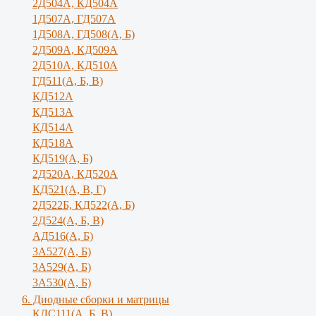
2Д504А, КД504А
1Д507А, ГД507А
1Д508А, ГД508(А, Б)
2Д509А, КД509А
2Д510А, КД510А
ГД511(А, Б, В)
КД512А
КД513А
КД514А
КД518А
КД519(А, Б)
2Д520А, КД520А
КД521(А, В, Г)
2Д522Б, КД522(А, Б)
2Д524(А, Б, В)
АД516(А, Б)
3А527(А, Б)
3А529(А, Б)
3A530(A, Б)
6. Диодные сборки и матрицы
КДС111(А, Б, B)