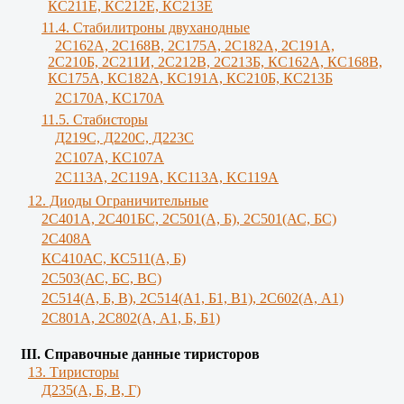
КС211Е, КС212Е, КС213Е
11.4. Стабилитроны двуханодные
2С162А, 2С168В, 2С175А, 2С182А, 2С191А,
2С210Б, 2С211И, 2С212В, 2С213Б, КС162А, КС168В,
КС175А, КС182А, КС191А, КС210Б, КС213Б
2С170А, КС170А
11.5. Стабисторы
Д219С, Д220С, Д223С
2C107A, КС107А
2С113А, 2С119А, KC113A, KC119A
12. Диоды Ограничительные
2С401А, 2С401БС, 2С501(А, Б), 2С501(АС, БС)
2С408А
КС410АС, КС511(А, Б)
2С503(АС, БС, ВС)
2С514(А, Б, В), 2С514(А1, Б1, В1), 2С602(А, А1)
2С801А, 2С802(А, А1, Б, Б1)
III. Справочные данные тиристоров
13. Тиристоры
Д235(А, Б, В, Г)