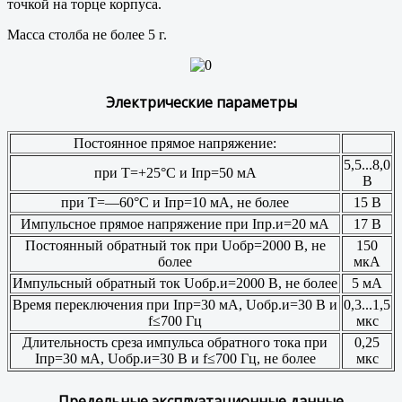
точкой на торце корпуса.
Масса столба не более 5 г.
Электрические параметры
Постоянное прямое напряжение:
5,5...8,0
при Т=+25°С и Iпр=50 мА
В
при Т=—60°С и Iпр=10 мА, не более
15 В
Импульсное прямое напряжение при Iпр.и=20 мА
17 В
Постоянный обратный ток при Uобр=2000 В, не
150
более
мкА
Импульсный обратный ток Uобр.и=2000 В, не более
5 мА
Время переключения при Iпр=30 мА, Uобр.и=30 В и
0,3...1,5
f≤700 Гц
мкс
Длительность среза импульса обратного тока при
0,25
Iпр=30 мА, Uобр.и=30 В и f≤700 Гц, не более
мкс
Предельные эксплуатационные данные