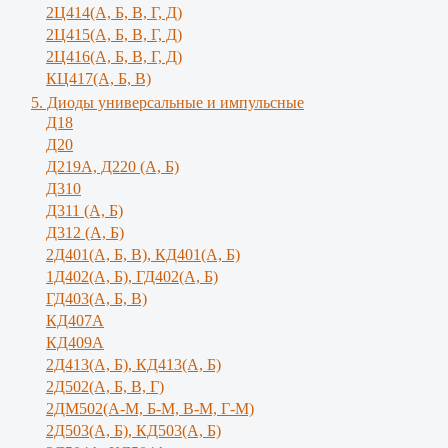
2Ц414(А, Б, В, Г, Д)
2Ц415(А, Б, В, Г, Д)
2Ц416(А, Б, В, Г, Д)
КЦ417(А, Б, В)
5. Диоды универсальные и импульсные
Д18
Д20
Д219А, Д220 (А, Б)
Д310
Д311 (А, Б)
Д312 (А, Б)
2Д401(А, Б, В), КД401(А, Б)
1Д402(А, Б), ГД402(А, Б)
ГД403(А, Б, В)
КД407А
КД409А
2Д413(А, Б), КД413(А, Б)
2Д502(А, Б, В, Г)
2ДМ502(А-М, Б-М, В-М, Г-М)
2Д503(А, Б), КД503(А, Б)