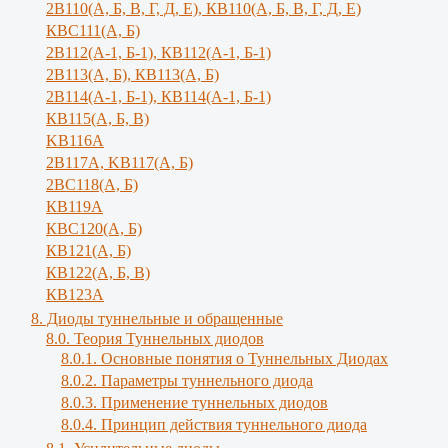
2В110(А, Б, В, Г, Д, Е), КВ110(А, Б, B, Г, Д, E)
КВС111(А, Б)
2В112(А-1, Б-1), КВ112(А-1, Б-1)
2В113(А, Б), КВ113(А, Б)
2В114(А-1, Б-1), КВ114(А-1, Б-1)
КВ115(А, Б, В)
KB116A
2В117А, KB117(A, Б)
2ВС118(А, Б)
КВ119А
КВС120(А, Б)
КВ121(А, Б)
КВ122(А, Б, В)
КВ123А
8. Диоды туннельные и обращенные
8.0. Теория Туннельных диодов
8.0.1. Основные понятия о Туннельных Диодах
8.0.2. Параметры туннельного диода
8.0.3. Применение туннельных диодов
8.0.4. Принцип действия туннельного диода