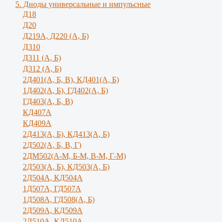
5. Диоды универсальные и импульсные
Д18
Д20
Д219А, Д220 (А, Б)
Д310
Д311 (А, Б)
Д312 (А, Б)
2Д401(А, Б, В), КД401(А, Б)
1Д402(А, Б), ГД402(А, Б)
ГД403(А, Б, В)
КД407А
КД409А
2Д413(А, Б), КД413(А, Б)
2Д502(А, Б, В, Г)
2ДМ502(А-М, Б-М, В-М, Г-М)
2Д503(А, Б), КД503(А, Б)
2Д504А, КД504А
1Д507А, ГД507А
1Д508А, ГД508(А, Б)
2Д509А, КД509А
2Д510А, КД510А