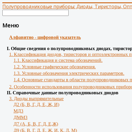
Полупроводниковые приборы: Диоды, Тиристоры, Оп
Меню
Алфавитно - цифровой указатель
І. Общие сведения о полупроводниковых диодах, тиристо
1. Классификация диодов, тиристоров и оптоэлектронных п
1.1. Классификация и система обозначений.
1.2. Условные графические обозначения.
1.3. Условные обозначения электрических параметров.
1.4. Основные стандарты в области полупроводниковых 
2. Особенности использования полупроводниковых приборо
II. Справочные данные полупроводниковых диодов
3. Диоды выпрямительные
Д2 (Б, В, Г, Д, Е, Ж, И)
МД3
ДММ3
Д7 (А, Б, В, Г, Д, Е,Ж)
Д9 (Б, В, Г, Д, Е, Ж, И, К, Л, М)