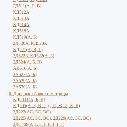
ГД511(А, Б, В)
КД512А
КД513А
КД514А
КД518А
КД519(А, Б)
2Д520А, КД520А
КД521(А, В, Г)
2Д522Б, КД522(А, Б)
2Д524(А, Б, В)
АД516(А, Б)
3А527(А, Б)
3А529(А, Б)
3A530(A, Б)
6. Диодные сборки и матрицы
КДС111(А, Б, B)
КД205(А, Б, В, Г, Д, Е, Ж, И, К, Л)
2Д222(АС, БС, ВС)
2Д225(АС, БС, ВС), 2Д229(АС, БС, ВС)
2ДС408(А-1, Б-1, В-1, Г-1)