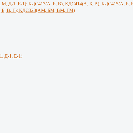
, М, Д-1, Е-1); КДС413(А, Б, В), КДС414(А, Б, В), КДС415(А, Б, 
 Б, В, Г); КДС323(АМ, БМ, ВМ, ГМ)
1, Д-1, Е-1)