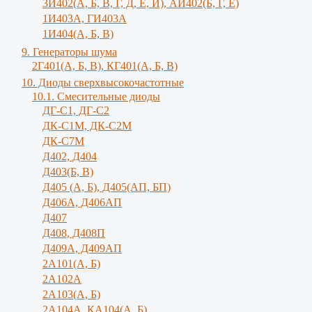
3И402(А, Б, В, Г, Д, Е, И), АИ402(Б, Г, Е)
1И403А, ГИ403А
1И404(А, Б, В)
9. Генераторы шума
2Г401(А, Б, В), КГ401(А, Б, В)
10. Диоды сверхвысокочастотные
10.1. Смесительные диоды
ДГ-С1, ДГ-С2
ДК-С1М, ДК-С2М
ДК-С7М
Д402, Д404
Д403(Б, В)
Д405 (А, Б), Д405(АП, БП)
Д406А, Д406АП
Д407
Д408, Д408П
Д409А, Д409АП
2А101(А, Б)
2А102А
2А103(А, Б)
2А104А, КА104(А, Б)