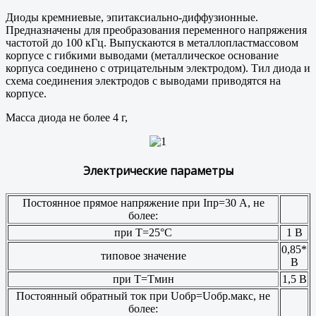
Диоды кремниевые, эпитаксиально-диффузионные.
Предназначены для преобразования переменного напряжения
частотой до 100 кГц. Выпускаются в металлопластмассовом
корпусе с гибкими выводами (металлическое основание
корпуса соединено с отрицательным электродом). Тил диода и
схема соединения электродов с выводами приводятся на
корпусе.
Масса диода не более 4 г,
Электрические параметры
Постоянное прямое напряжение при Iпр=30 А, не
более:
при Т=25°С
1 В
0,85*
типовое значение
В
при Т=Тмин
1,5 В
Постоянный обратный ток при Uобр=Uобр.макс, не
более: