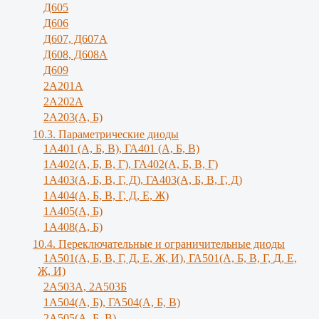
Д605
Д606
Д607, Д607А
Д608, Д608А
Д609
2А201А
2А202А
2А203(А, Б)
10.3. Параметрические диоды
1A401 (А, Б, В), ГА401 (А, Б, В)
1А402(А, Б, В, Г), ГА402(А, Б, В, Г)
1А403(А, Б, В, Г, Д), ГА403(А, Б, В, Г, Д)
1А404(А, Б, В, Г, Д, Е, Ж)
1А405(А, Б)
1А408(А, Б)
10.4. Переключательные и ограничительные диоды
1А501(А, Б, В, Г, Д, E, Ж, И), ГА501(А, Б, В, Г, Д, Е,
Ж, И)
2A503A, 2А503Б
1А504(А, Б), ГА504(А, Б, В)
2А505(А, Б, B)