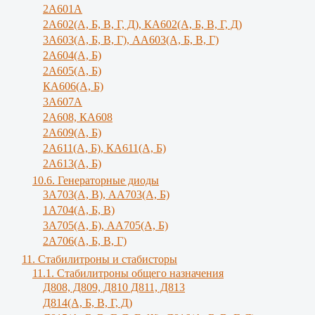
2А601А
2А602(А, Б, В, Г, Д), КА602(А, Б, В, Г, Д)
3A603(A, Б, B, Г), АА603(А, Б, В, Г)
2А604(А, Б)
2А605(А, Б)
КА606(А, Б)
3А607А
2А608, КА608
2А609(А, Б)
2А611(А, Б), КА611(А, Б)
2А613(А, Б)
10.6. Генераторные диоды
3A703(A, B), АА703(А, Б)
1А704(А, Б, В)
3А705(А, Б), АА705(А, Б)
2А706(А, Б, В, Г)
11. Стабилитроны и стабисторы
11.1. Стабилитроны общего назначения
Д808, Д809, Д810 Д811, Д813
Д814(А, Б, В, Г, Д)