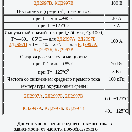
2Д2997В
,
КД2997В
100 В
1
Постоянный (средний
) прямой ток:
при Т=Тмин...+85°С
30 А
при Т=+125°С2
3 А
Импульсный прямой ток при t
≤50 мкс, Q≥1000,
и
T=—60...+85°С — для
2Д2997А
,
2Д2997Б
,
100 А
2Д2997В
и T=—40...125°С — для
КД2997А
,
КД2997Б
,
КД2997В
Средняя рассеиваемая мощность:
при Т=Тмин...+85°С
30 Вт
2
3 Вт
при Т=+125°С
Частота со снижением среднего прямого тока
100 кГц
Температура окружающей среды:
—
2Д2997А
,
2Д2997Б
,
2Д2997В
60...+125°С
—
КД2997А
,
КД2997Б
,
КД2997В
40...+125°С
1
Допустимое значение среднего прямого тока в
зависимости от частоты пре-образуемого