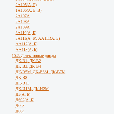
2А105(А, Б)
1А106(А, Б, В)
2А107А
2А108А
2А109А
3А110(А, Б)
3А111(А, Б), АА111(А, Б)
АА112(А, Б)
АА113(А, Б)
10.2. Детекторные диоды
ДК-В1, ДК-В2
ДК-В3, ДК-В4
ДК-В5М, ДК-В6М, ДК-В7М
ДК-В8
ДК-В11
ДК-И1М, ДК-И2М
Д3(А, Б)
Д602(А, Б)
Д603
Д604