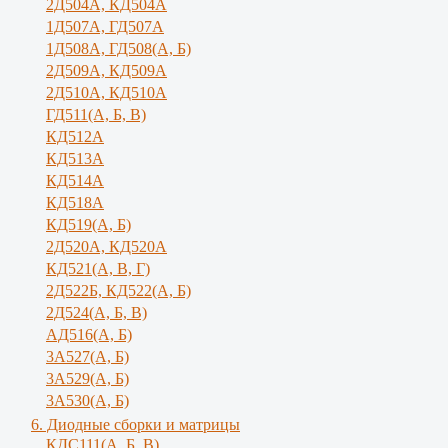
2Д504А, КД504А
1Д507А, ГД507А
1Д508А, ГД508(А, Б)
2Д509А, КД509А
2Д510А, КД510А
ГД511(А, Б, В)
КД512А
КД513А
КД514А
КД518А
КД519(А, Б)
2Д520А, КД520А
КД521(А, В, Г)
2Д522Б, КД522(А, Б)
2Д524(А, Б, В)
АД516(А, Б)
3А527(А, Б)
3А529(А, Б)
3A530(A, Б)
6. Диодные сборки и матрицы
КДС111(А, Б, B)