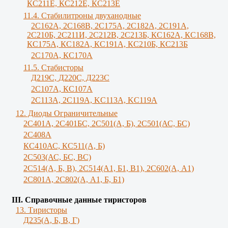
КС211Е, КС212Е, КС213Е
11.4. Стабилитроны двуханодные
2С162А, 2С168В, 2С175А, 2С182А, 2С191А,
2С210Б, 2С211И, 2С212В, 2С213Б, КС162А, КС168В,
КС175А, КС182А, КС191А, КС210Б, КС213Б
2С170А, КС170А
11.5. Стабисторы
Д219С, Д220С, Д223С
2C107A, КС107А
2С113А, 2С119А, KC113A, KC119A
12. Диоды Ограничительные
2С401А, 2С401БС, 2С501(А, Б), 2С501(АС, БС)
2С408А
КС410АС, КС511(А, Б)
2С503(АС, БС, ВС)
2С514(А, Б, В), 2С514(А1, Б1, В1), 2С602(А, А1)
2С801А, 2С802(А, А1, Б, Б1)
III. Справочные данные тиристоров
13. Тиристоры
Д235(А, Б, В, Г)