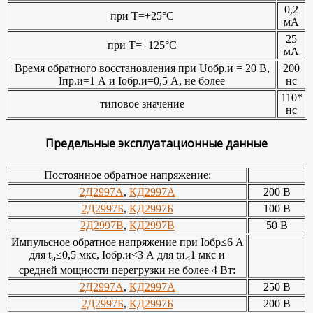
0,2
при Т=+25°С
мА
25
при Т=+125°С
мА
Время обратного восстановления при Uобр.и = 20 В,
200
Iпр.и=1 А и Iобр.и=0,5 А, не более
нс
110*
типовое значение
нс
Предельные эксплуатационные данные
Постоянное обратное напряжение:
2Д2997А
,
КД2997А
200 В
2Д2997Б
,
КД2997Б
100 В
2Д2997В
,
КД2997В
50 В
Импульсное обратное напряжение при Iобр≤6 А
для t
≤0,5 мкс, Iобр.и<3 А для tи
1 мкс и
и
≤
средней мощности перегрузки не более 4 Вт:
2Д2997А
,
КД2997А
250 В
2Д2997Б
,
КД2997Б
200 В