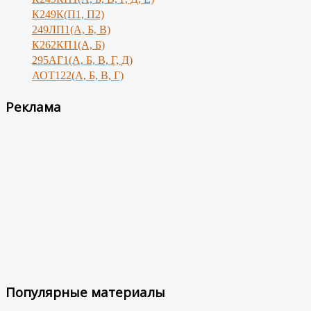
К249К(П1, П2)
249ЛП1(А, Б, В)
К262КП1(А, Б)
295АГ1(А, Б, В, Г, Д)
АОТ122(А, Б, В, Г)
Реклама
Популярные материалы