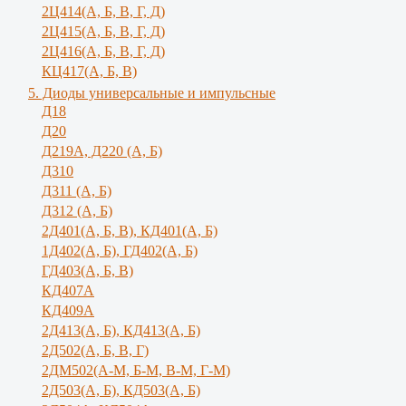
2Ц414(А, Б, В, Г, Д)
2Ц415(А, Б, В, Г, Д)
2Ц416(А, Б, В, Г, Д)
КЦ417(А, Б, В)
5. Диоды универсальные и импульсные
Д18
Д20
Д219А, Д220 (А, Б)
Д310
Д311 (А, Б)
Д312 (А, Б)
2Д401(А, Б, В), КД401(А, Б)
1Д402(А, Б), ГД402(А, Б)
ГД403(А, Б, В)
КД407А
КД409А
2Д413(А, Б), КД413(А, Б)
2Д502(А, Б, В, Г)
2ДМ502(А-М, Б-М, В-М, Г-М)
2Д503(А, Б), КД503(А, Б)