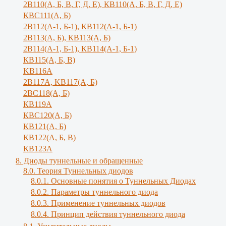
2В110(А, Б, В, Г, Д, Е), КВ110(А, Б, B, Г, Д, E)
КВС111(А, Б)
2В112(А-1, Б-1), КВ112(А-1, Б-1)
2В113(А, Б), КВ113(А, Б)
2В114(А-1, Б-1), КВ114(А-1, Б-1)
КВ115(А, Б, В)
KB116A
2В117А, KB117(A, Б)
2ВС118(А, Б)
КВ119А
КВС120(А, Б)
КВ121(А, Б)
КВ122(А, Б, В)
КВ123А
8. Диоды туннельные и обращенные
8.0. Теория Туннельных диодов
8.0.1. Основные понятия о Туннельных Диодах
8.0.2. Параметры туннельного диода
8.0.3. Применение туннельных диодов
8.0.4. Принцип действия туннельного диода