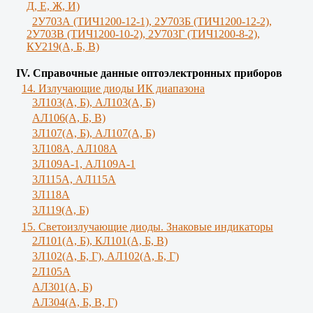
Д, Е, Ж, И)
2У703А (ТИЧ1200-12-1), 2У703Б (ТИЧ1200-12-2),
2У703В (ТИЧ1200-10-2), 2У703Г (ТИЧ1200-8-2),
КУ219(А, Б, В)
IV. Справочные данные оптоэлектронных приборов
14. Излучающие диоды ИК диапазона
3Л103(A, Б), AЛ103(А, Б)
AЛ106(A, Б, В)
3Л107(А, Б), АЛ107(А, Б)
3Л108А, АЛ108А
3Л109А-1, АЛ109А-1
3Л115А, АЛ115А
3Л118А
3Л119(A, Б)
15. Светоизлучающие диоды. Знаковые индикаторы
2Л101(A, Б), КЛ101(А, Б, В)
3Л102(A, Б, Г), АЛ102(А, Б, Г)
2Л105А
АЛ301(А, Б)
AЛ304(А, Б, В, Г)