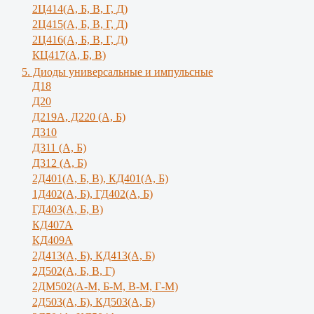
2Ц414(А, Б, В, Г, Д)
2Ц415(А, Б, В, Г, Д)
2Ц416(А, Б, В, Г, Д)
КЦ417(А, Б, В)
5. Диоды универсальные и импульсные
Д18
Д20
Д219А, Д220 (А, Б)
Д310
Д311 (А, Б)
Д312 (А, Б)
2Д401(А, Б, В), КД401(А, Б)
1Д402(А, Б), ГД402(А, Б)
ГД403(А, Б, В)
КД407А
КД409А
2Д413(А, Б), КД413(А, Б)
2Д502(А, Б, В, Г)
2ДМ502(А-М, Б-М, В-М, Г-М)
2Д503(А, Б), КД503(А, Б)