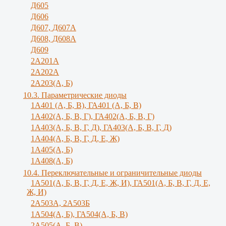
Д605
Д606
Д607, Д607А
Д608, Д608А
Д609
2А201А
2А202А
2А203(А, Б)
10.3. Параметрические диоды
1A401 (А, Б, В), ГА401 (А, Б, В)
1А402(А, Б, В, Г), ГА402(А, Б, В, Г)
1А403(А, Б, В, Г, Д), ГА403(А, Б, В, Г, Д)
1А404(А, Б, В, Г, Д, Е, Ж)
1А405(А, Б)
1А408(А, Б)
10.4. Переключательные и ограничительные диоды
1А501(А, Б, В, Г, Д, E, Ж, И), ГА501(А, Б, В, Г, Д, Е,
Ж, И)
2A503A, 2А503Б
1А504(А, Б), ГА504(А, Б, В)
2А505(А, Б, B)