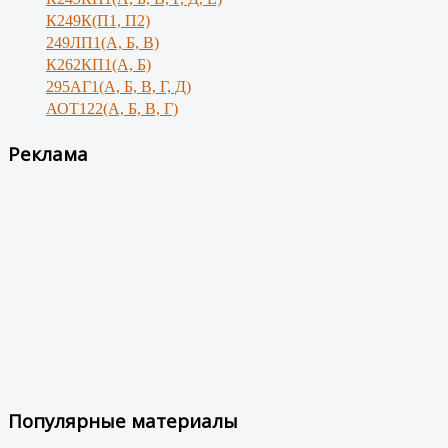
К249К(П1, П2)
249ЛП1(А, Б, В)
К262КП1(А, Б)
295АГ1(А, Б, В, Г, Д)
АОТ122(А, Б, В, Г)
Реклама
Популярные материалы