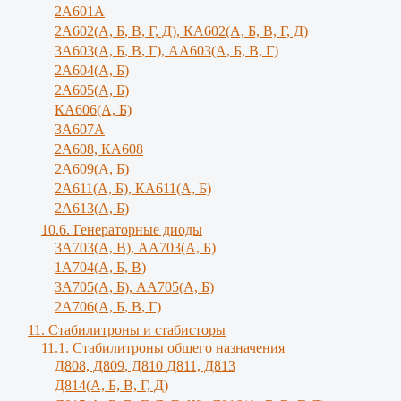
2А601А
2А602(А, Б, В, Г, Д), КА602(А, Б, В, Г, Д)
3A603(A, Б, B, Г), АА603(А, Б, В, Г)
2А604(А, Б)
2А605(А, Б)
КА606(А, Б)
3А607А
2А608, КА608
2А609(А, Б)
2А611(А, Б), КА611(А, Б)
2А613(А, Б)
10.6. Генераторные диоды
3A703(A, B), АА703(А, Б)
1А704(А, Б, В)
3А705(А, Б), АА705(А, Б)
2А706(А, Б, В, Г)
11. Стабилитроны и стабисторы
11.1. Стабилитроны общего назначения
Д808, Д809, Д810 Д811, Д813
Д814(А, Б, В, Г, Д)