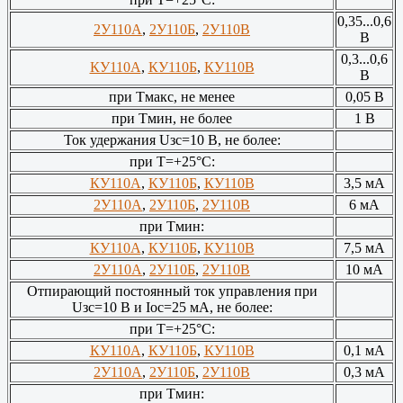
0,35...0,6
2У110А
,
2У110Б
,
2У110В
В
0,3...0,6
КУ110А
,
КУ110Б
,
КУ110В
В
при Тмакс, не менее
0,05 В
при Тмин, не более
1 В
Ток удержания Uзс=10 В, не более:
при Т=+25°С:
КУ110А
,
КУ110Б
,
КУ110В
3,5 мА
2У110А
,
2У110Б
,
2У110В
6 мА
при Тмин:
КУ110А
,
КУ110Б
,
КУ110В
7,5 мА
2У110А
,
2У110Б
,
2У110В
10 мА
Отпирающий постоянный ток управления при
Uзс=10 В и Iос=25 мА, не более:
при Т=+25°С:
КУ110А
,
КУ110Б
,
КУ110В
0,1 мА
2У110А
,
2У110Б
,
2У110В
0,3 мА
при Тмин: