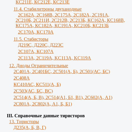
КС211Е, КС212Е, КС213Е
11.4. Стабилитроны двуханодные
2С162А, 2С168В, 2С175А, 2С182А, 2С191А,
2С210Б, 2С211И, 2С212В, 2С213Б, КС162А, КС168В,
КС175А, КС182А, КС191А, КС210Б, КС213Б
2С170А, КС170А
11.5. Стабисторы
Д219С, Д220С, Д223С
2C107A, КС107А
2С113А, 2С119А, KC113A, KC119A
12. Диоды Ограничительные
2С401А, 2С401БС, 2С501(А, Б), 2С501(АС, БС)
2С408А
КС410АС, КС511(А, Б)
2С503(АС, БС, ВС)
2С514(А, Б, В), 2С514(А1, Б1, В1), 2С602(А, А1)
2С801А, 2С802(А, А1, Б, Б1)
III. Справочные данные тиристоров
13. Тиристоры
Д235(А, Б, В, Г)