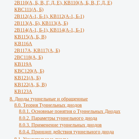
2В110(А, Б, В, Г, Д, Е), КВ110(А, Б, B, Г, Д, E)
КВС111(А, Б)
2В112(А-1, Б-1), КВ112(А-1, Б-1)
2В113(А, Б), КВ113(А, Б)
2В114(А-1, Б-1), КВ114(А-1, Б-1)
КВ115(А, Б, В)
KB116A
2В117А, KB117(A, Б)
2ВС118(А, Б)
КВ119А
КВС120(А, Б)
КВ121(А, Б)
КВ122(А, Б, В)
КВ123А
8. Диоды туннельные и обращенные
8.0. Теория Туннельных диодов
8.0.1. Основные понятия о Туннельных Диодах
8.0.2. Параметры туннельного диода
8.0.3. Применение туннельных диодов
8.0.4. Принцип действия туннельного диода