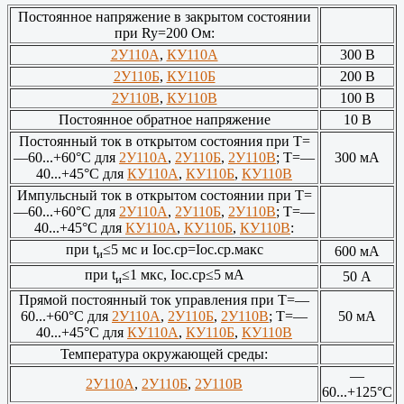
Постоянное напряжение в закрытом состоянии
при Ry=200 Ом:
2У110А
,
КУ110А
300 В
2У110Б
,
КУ110Б
200 В
2У110В
,
КУ110В
100 В
Постоянное обратное напряжение
10 В
Постоянный ток в открытом состояния при Т=
—60...+60°С для
2У110А
,
2У110Б
,
2У110В
; Т=—
300 мА
40...+45°С для
КУ110А
,
КУ110Б
,
КУ110В
Импульсный ток в открытом состоянии при Т=
—60...+60°С для
2У110А
,
2У110Б
,
2У110В
; Т=—
40...+45°С для
КУ110А
,
КУ110Б
,
КУ110В
:
при t
≤5 мс и Iос.ср=Iос.ср.макс
600 мА
и
при t
≤1 мкс, Iос.ср≤5 мА
50 А
и
Прямой постоянный ток управления при Т=—
60...+60°С для
2У110А
,
2У110Б
,
2У110В
; Т=—
50 мА
40...+45°С для
КУ110А
,
КУ110Б
,
КУ110В
Температура окружающей среды:
—
2У110А
,
2У110Б
,
2У110В
60...+125°С