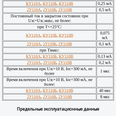
КУ110А
,
КУ110Б
,
КУ110В
0,25 мА
2У110А
,
2У110Б
,
2У110В
0,5 мА
Постоянный ток в закрытом состоянии при
Uзс=Uзс.макс, не более:
при Т=+25°С:
0,075
КУ110А
,
КУ110Б
,
КУ110В
мА
2У110А
,
2У110Б
,
2У110В
0,1 мА
при Тмакс:
КУ110А
,
КУ110Б
,
КУ110В
0,13 мА
2У110А
,
2У110Б
,
2У110В
0,2 мА
Время включения при Uзс=10 В, Iос=300 мА, не
1 мкс
более
Время включения при Uзс=10 В, Iос=300 мА, не
более:
КУ110А
,
КУ110Б
,
КУ110В
40 мкс
2У110А
,
2У110Б
,
2У110В
8 мкс
Предельные эксплуатационные данные