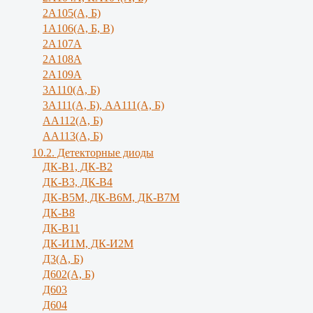
2А105(А, Б)
1А106(А, Б, В)
2А107А
2А108А
2А109А
3А110(А, Б)
3А111(А, Б), АА111(А, Б)
АА112(А, Б)
АА113(А, Б)
10.2. Детекторные диоды
ДК-В1, ДК-В2
ДК-В3, ДК-В4
ДК-В5М, ДК-В6М, ДК-В7М
ДК-В8
ДК-В11
ДК-И1М, ДК-И2М
Д3(А, Б)
Д602(А, Б)
Д603
Д604