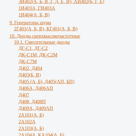
3И402(А, Б, В, Г, Д, Е, И), АИ402(Б, Г, Е)
1И403А, ГИ403А
1И404(А, Б, В)
9. Генераторы шума
2Г401(А, Б, В), КГ401(А, Б, В)
10. Диоды сверхвысокочастотные
10.1. Смесительные диоды
ДГ-С1, ДГ-С2
ДК-С1М, ДК-С2М
ДК-С7М
Д402, Д404
Д403(Б, В)
Д405 (А, Б), Д405(АП, БП)
Д406А, Д406АП
Д407
Д408, Д408П
Д409А, Д409АП
2А101(А, Б)
2А102А
2А103(А, Б)
2А104А, КА104(А, Б)