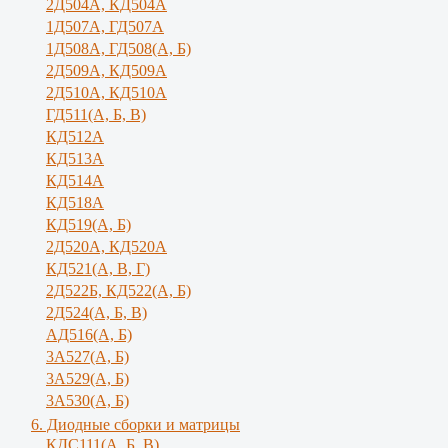
2Д504А, КД504А
1Д507А, ГД507А
1Д508А, ГД508(А, Б)
2Д509А, КД509А
2Д510А, КД510А
ГД511(А, Б, В)
КД512А
КД513А
КД514А
КД518А
КД519(А, Б)
2Д520А, КД520А
КД521(А, В, Г)
2Д522Б, КД522(А, Б)
2Д524(А, Б, В)
АД516(А, Б)
3А527(А, Б)
3А529(А, Б)
3A530(A, Б)
6. Диодные сборки и матрицы
КДС111(А, Б, B)