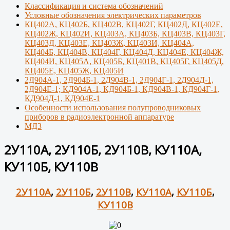
Классификация и система обозначений
Условные обозначения электрических параметров
КЦ402А, КЦ402Б, КЦ402В, КЦ402Г, КЦ402Д, КЦ402Е,
КЦ402Ж, КЦ402И, КЦ403А, КЦ403Б, КЦ403В, КЦ403Г,
КЦ403Д, КЦ403Е, КЦ403Ж, КЦ403И, КЦ404А,
КЦ404Б, КЦ404В, КЦ404Г, КЦ404Д, КЦ404Е, КЦ404Ж,
КЦ404И, КЦ405А, КЦ405Б, КЦ401В, КЦ405Г, КЦ405Д,
КЦ405Е, КЦ405Ж, КЦ405И
2Д904А-1, 2Д904Б-1, 2Д904В-1, 2Д904Г-1, 2Д904Д-1,
2Д904Е-1; КД904А-1, КД904Б-1, КД904В-1, КД904Г-1,
КД904Д-1, КД904Е-1
Особенности использования полупроводниковых
приборов в радиоэлектронной аппаратуре
МД3
2У110А, 2У110Б, 2У110В, КУ110А,
КУ110Б, КУ110В
2У110А
,
2У110Б
,
2У110В
,
КУ110А
,
КУ110Б
,
КУ110В