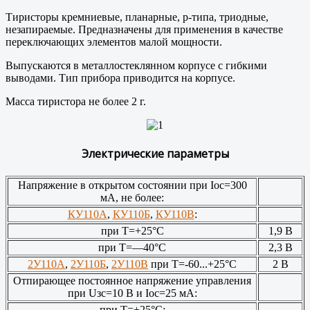
Тиристоры кремниевые, планарные, p-типа, триодные,
незапираемые. Предназначены для применения в качестве
переключающих элементов малой мощности.
Выпускаются в металлостеклянном корпусе с гибкими
выводами. Тип прибора приводится на корпусе.
Масса тиристора не более 2 г.
Электрические параметры
Напряжение в открытом состоянии при Iос=300
мА, не более:
КУ110А
,
КУ110Б
,
КУ110В
:
при Т=+25°С
1,9 В
при Т=—40°С
2,3 В
2У110А
,
2У110Б
,
2У110В
при Т=-60...+25°С
2 В
Отпирающее постоянное напряжение управления
при Uзс=10 В и Iос=25 мА:
при Т=+25°С: