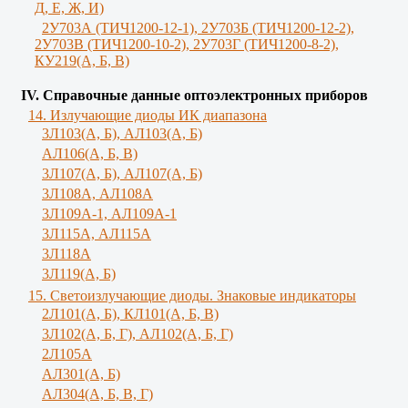
Д, Е, Ж, И)
2У703А (ТИЧ1200-12-1), 2У703Б (ТИЧ1200-12-2),
2У703В (ТИЧ1200-10-2), 2У703Г (ТИЧ1200-8-2),
КУ219(А, Б, В)
IV. Справочные данные оптоэлектронных приборов
14. Излучающие диоды ИК диапазона
3Л103(A, Б), AЛ103(А, Б)
AЛ106(A, Б, В)
3Л107(А, Б), АЛ107(А, Б)
3Л108А, АЛ108А
3Л109А-1, АЛ109А-1
3Л115А, АЛ115А
3Л118А
3Л119(A, Б)
15. Светоизлучающие диоды. Знаковые индикаторы
2Л101(A, Б), КЛ101(А, Б, В)
3Л102(A, Б, Г), АЛ102(А, Б, Г)
2Л105А
АЛ301(А, Б)
AЛ304(А, Б, В, Г)