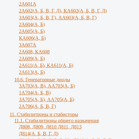
2А601А
2А602(А, Б, В, Г, Д), КА602(А, Б, В, Г, Д)
3A603(A, Б, B, Г), АА603(А, Б, В, Г)
2А604(А, Б)
2А605(А, Б)
КА606(А, Б)
3А607А
2А608, КА608
2А609(А, Б)
2А611(А, Б), КА611(А, Б)
2А613(А, Б)
10.6. Генераторные диоды
3A703(A, B), АА703(А, Б)
1А704(А, Б, В)
3А705(А, Б), АА705(А, Б)
2А706(А, Б, В, Г)
11. Стабилитроны и стабисторы
11.1. Стабилитроны общего назначения
Д808, Д809, Д810 Д811, Д813
Д814(А, Б, В, Г, Д)