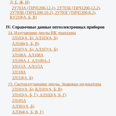
Д, Е, Ж, И)
2У703А (ТИЧ1200-12-1), 2У703Б (ТИЧ1200-12-2),
2У703В (ТИЧ1200-10-2), 2У703Г (ТИЧ1200-8-2),
КУ219(А, Б, В)
IV. Справочные данные оптоэлектронных приборов
14. Излучающие диоды ИК диапазона
3Л103(A, Б), AЛ103(А, Б)
AЛ106(A, Б, В)
3Л107(А, Б), АЛ107(А, Б)
3Л108А, АЛ108А
3Л109А-1, АЛ109А-1
3Л115А, АЛ115А
3Л118А
3Л119(A, Б)
15. Светоизлучающие диоды. Знаковые индикаторы
2Л101(A, Б), КЛ101(А, Б, В)
3Л102(A, Б, Г), АЛ102(А, Б, Г)
2Л105А
АЛ301(А, Б)
AЛ304(А, Б, В, Г)