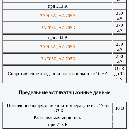
при 213 К
350
3А705А
,
АА705А
мА
370
3А705Б
,
АА705Б
мА
при 333 К
230
3А705А
,
АА705А
мА
250
3А705Б
,
АА705Б
мА
От 3
Сопротивление диода при постоянном токе 10 мА
до 15
Ом
Предельные эксплуатационные данные
Постоянное напряжение при температуре от 213 до
10 В
333 К
Рассеиваемая мощность:
при 213 К