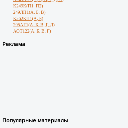
К249К(П1, П2)
249ЛП1(А, Б, В)
К262КП1(А, Б)
295АГ1(А, Б, В, Г, Д)
АОТ122(А, Б, В, Г)
Реклама
Популярные материалы