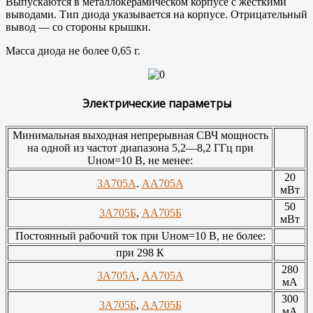
Выпускаются в металлокерамическом корпусе с жесткими
выводами. Тип диода указывается на корпусе. Отрицательный
вывод — со стороны крышки.
Масса диода не более 0,65 г.
Электрические параметры
Минимальная выходная непрерывная СВЧ мощность
на одной из частот диапазона 5,2—8,2 ГГц при
Uном=10 В, не менее:
20
3А705А
.
АА705А
мВт
50
3А705Б
,
АА705Б
мВт
Постоянный рабочий ток при Uном=10 В, не более:
при 298 К
280
3А705А
,
АА705А
мА
300
3А705Б
,
АА705Б
мА