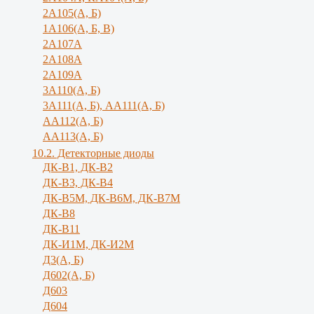
2А105(А, Б)
1А106(А, Б, В)
2А107А
2А108А
2А109А
3А110(А, Б)
3А111(А, Б), АА111(А, Б)
АА112(А, Б)
АА113(А, Б)
10.2. Детекторные диоды
ДК-В1, ДК-В2
ДК-В3, ДК-В4
ДК-В5М, ДК-В6М, ДК-В7М
ДК-В8
ДК-В11
ДК-И1М, ДК-И2М
Д3(А, Б)
Д602(А, Б)
Д603
Д604