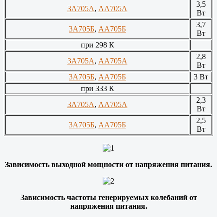
3,5
3А705А
,
АА705А
Вт
3,7
3А705Б
,
АА705Б
Вт
при 298 К
2,8
3А705А
,
АА705А
Вт
3А705Б
,
АА705Б
3 Вт
при 333 К
2,3
3А705А
,
АА705А
Вт
2,5
3А705Б
,
АА705Б
Вт
Зависимость выходной мощности от напряжения питания.
Зависимость частоты генерируемых колебаний от
напряжения питания.