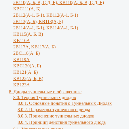
2В110(А, Б, В, Г, Д, Е), КВ110(А, Б, B, Г, Д, E)
КВС111(А, Б)
2В112(А-1, Б-1), КВ112(А-1, Б-1)
2В113(А, Б), КВ113(А, Б)
2В114(А-1, Б-1), КВ114(А-1, Б-1)
КВ115(А, Б, В)
KB116A
2В117А, KB117(A, Б)
2ВС118(А, Б)
КВ119А
КВС120(А, Б)
КВ121(А, Б)
КВ122(А, Б, В)
КВ123А
8. Диоды туннельные и обращенные
8.0. Теория Туннельных диодов
8.0.1. Основные понятия о Туннельных Диодах
8.0.2. Параметры туннельного диода
8.0.3. Применение туннельных диодов
8.0.4. Принцип действия туннельного диода