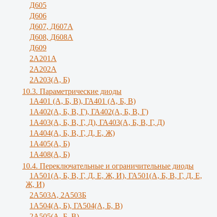
Д605
Д606
Д607, Д607А
Д608, Д608А
Д609
2А201А
2А202А
2А203(А, Б)
10.3. Параметрические диоды
1A401 (А, Б, В), ГА401 (А, Б, В)
1А402(А, Б, В, Г), ГА402(А, Б, В, Г)
1А403(А, Б, В, Г, Д), ГА403(А, Б, В, Г, Д)
1А404(А, Б, В, Г, Д, Е, Ж)
1А405(А, Б)
1А408(А, Б)
10.4. Переключательные и ограничительные диоды
1А501(А, Б, В, Г, Д, E, Ж, И), ГА501(А, Б, В, Г, Д, Е,
Ж, И)
2A503A, 2А503Б
1А504(А, Б), ГА504(А, Б, В)
2А505(А, Б, B)