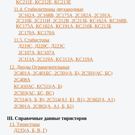
КС211Е, КС212Е, КС213Е
11.4. Стабилитроны двуханодные
2С162А, 2С168В, 2С175А, 2С182А, 2С191А,
2С210Б, 2С211И, 2С212В, 2С213Б, КС162А, КС168В,
КС175А, КС182А, КС191А, КС210Б, КС213Б
2С170А, КС170А
11.5. Стабисторы
Д219С, Д220С, Д223С
2C107A, КС107А
2С113А, 2С119А, KC113A, KC119A
12. Диоды Ограничительные
2С401А, 2С401БС, 2С501(А, Б), 2С501(АС, БС)
2С408А
КС410АС, КС511(А, Б)
2С503(АС, БС, ВС)
2С514(А, Б, В), 2С514(А1, Б1, В1), 2С602(А, А1)
2С801А, 2С802(А, А1, Б, Б1)
III. Справочные данные тиристоров
13. Тиристоры
Д235(А, Б, В, Г)