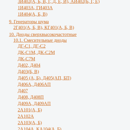
3И402(А, Б, В, Г, Д, Е, И), АИ402(Б, Г, Е)
1И403А, ГИ403А
1И404(А, Б, В)
9. Генераторы шума
2Г401(А, Б, В), КГ401(А, Б, В)
10. Диоды сверхвысокочастотные
10.1. Смесительные диоды
ДГ-С1, ДГ-С2
ДК-С1М, ДК-С2М
ДК-С7М
Д402, Д404
Д403(Б, В)
Д405 (А, Б), Д405(АП, БП)
Д406А, Д406АП
Д407
Д408, Д408П
Д409А, Д409АП
2А101(А, Б)
2А102А
2А103(А, Б)
2А104А, КА104(А, Б)