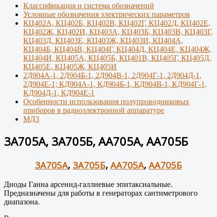
Классификация и система обозначений
Условные обозначения электрических параметров
КЦ402А, КЦ402Б, КЦ402В, КЦ402Г, КЦ402Д, КЦ402Е,
КЦ402Ж, КЦ402И, КЦ403А, КЦ403Б, КЦ403В, КЦ403Г,
КЦ403Д, КЦ403Е, КЦ403Ж, КЦ403И, КЦ404А,
КЦ404Б, КЦ404В, КЦ404Г, КЦ404Д, КЦ404Е, КЦ404Ж,
КЦ404И, КЦ405А, КЦ405Б, КЦ401В, КЦ405Г, КЦ405Д,
КЦ405Е, КЦ405Ж, КЦ405И
2Д904А-1, 2Д904Б-1, 2Д904В-1, 2Д904Г-1, 2Д904Д-1,
2Д904Е-1; КД904А-1, КД904Б-1, КД904В-1, КД904Г-1,
КД904Д-1, КД904Е-1
Особенности использования полупроводниковых
приборов в радиоэлектронной аппаратуре
МД3
3А705А, 3А705Б, АА705А, АА705Б
3А705А
,
3А705Б
,
АА705А
,
АА705Б
Диоды Ганна арсенид-галлиевые эпитаксиальные.
Предназначены для работы в генераторах сантиметрового
диапазона.