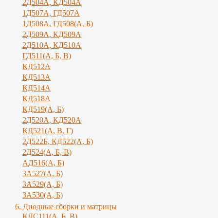
2Д504А, КД504А
1Д507А, ГД507А
1Д508А, ГД508(А, Б)
2Д509А, КД509А
2Д510А, КД510А
ГД511(А, Б, В)
КД512А
КД513А
КД514А
КД518А
КД519(А, Б)
2Д520А, КД520А
КД521(А, В, Г)
2Д522Б, КД522(А, Б)
2Д524(А, Б, В)
АД516(А, Б)
3А527(А, Б)
3А529(А, Б)
3A530(A, Б)
6. Диодные сборки и матрицы
КДС111(А, Б, B)