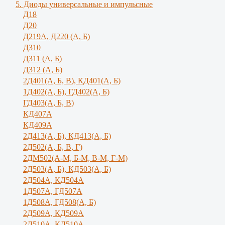
5. Диоды универсальные и импульсные
Д18
Д20
Д219А, Д220 (А, Б)
Д310
Д311 (А, Б)
Д312 (А, Б)
2Д401(А, Б, В), КД401(А, Б)
1Д402(А, Б), ГД402(А, Б)
ГД403(А, Б, В)
КД407А
КД409А
2Д413(А, Б), КД413(А, Б)
2Д502(А, Б, В, Г)
2ДМ502(А-М, Б-М, В-М, Г-М)
2Д503(А, Б), КД503(А, Б)
2Д504А, КД504А
1Д507А, ГД507А
1Д508А, ГД508(А, Б)
2Д509А, КД509А
2Д510А, КД510А