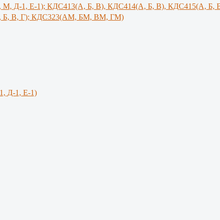
, М, Д-1, Е-1); КДС413(А, Б, В), КДС414(А, Б, В), КДС415(А, Б, 
 Б, В, Г); КДС323(АМ, БМ, ВМ, ГМ)
1, Д-1, Е-1)