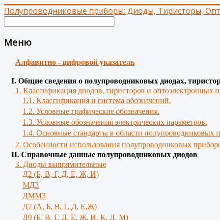
Полупроводниковые приборы: Диоды, Тиристоры, Оп
Меню
Алфавитно - цифровой указатель
І. Общие сведения о полупроводниковых диодах, тиристо
1. Классификация диодов, тиристоров и оптоэлектронных п
1.1. Классификация и система обозначений.
1.2. Условные графические обозначения.
1.3. Условные обозначения электрических параметров.
1.4. Основные стандарты в области полупроводниковых 
2. Особенности использования полупроводниковых приборо
II. Справочные данные полупроводниковых диодов
3. Диоды выпрямительные
Д2 (Б, В, Г, Д, Е, Ж, И)
МД3
ДММ3
Д7 (А, Б, В, Г, Д, Е,Ж)
Д9 (Б, В, Г, Д, Е, Ж, И, К, Л, М)