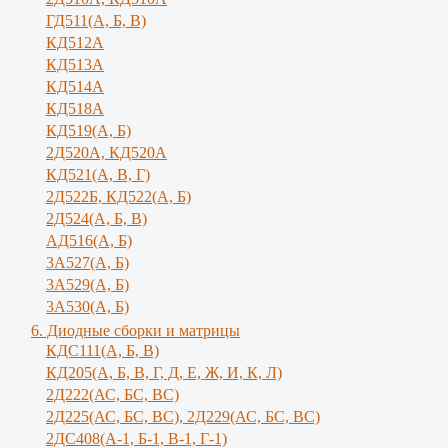
ГД511(А, Б, В)
КД512А
КД513А
КД514А
КД518А
КД519(А, Б)
2Д520А, КД520А
КД521(А, В, Г)
2Д522Б, КД522(А, Б)
2Д524(А, Б, В)
АД516(А, Б)
3А527(А, Б)
3А529(А, Б)
3A530(A, Б)
6. Диодные сборки и матрицы
КДС111(А, Б, B)
КД205(А, Б, В, Г, Д, Е, Ж, И, К, Л)
2Д222(АС, БС, ВС)
2Д225(АС, БС, ВС), 2Д229(АС, БС, ВС)
2ДС408(А-1, Б-1, В-1, Г-1)